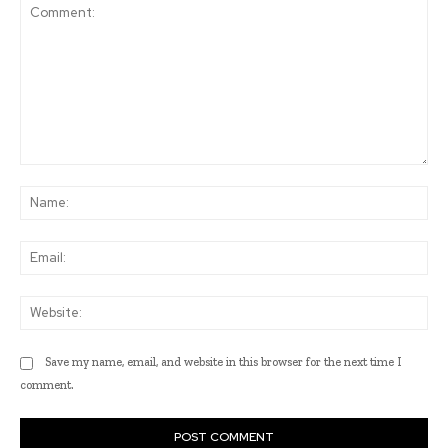
Comment:
Na
Ema
Web
Save my name, email, and website in this browser for the next time I
comment.