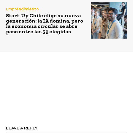
Emprendimiento
Start-Up Chile elige su nueva
generación: la IA domina, pero
la economía circular se abre
paso entre las 59 elegidas
Previous article
Next article
Hoy más que nunca
Estudio Evoluciona:
trabajamos por la Banca
empresa consultora
Ética Latinoamérica
apuesta por movilizar
la transformación de
personas y
organizaciones en
temas de diversidad e
inclusión
LEAVE A REPLY