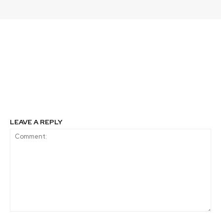
Previous article
Next article
Las mujeres que
A pesar de los avances,
hicieron historia junto
las mujeres enfrentan
a Morris Garages
dificultades en el
ámbito de los derechos
laborales
LEAVE A REPLY
Comment: