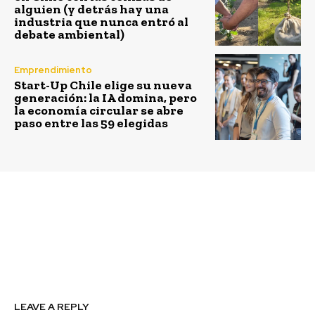
alguien (y detrás hay una
industria que nunca entró al
debate ambiental)
Emprendimiento
Start-Up Chile elige su nueva
generación: la IA domina, pero
la economía circular se abre
paso entre las 59 elegidas
Previous article
Next article
El aporte de la
Expertos analizan las
tecnología frente a la
rutas para llegar a la
crisis hídrica de Chile
carbono neutralidad en
2050
LEAVE A REPLY