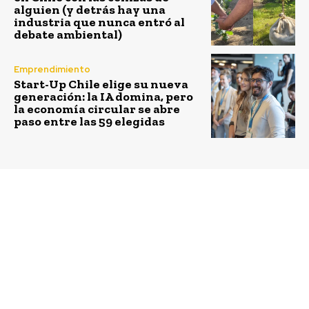
alguien (y detrás hay una
industria que nunca entró al
debate ambiental)
Emprendimiento
Start-Up Chile elige su nueva
generación: la IA domina, pero
la economía circular se abre
paso entre las 59 elegidas
Previous article
Next article
Sodexo designa nuevo
Comercio justo en los
Region Chair para
supermercados: ¿con
América Latina
qué productores
establecer relaciones
comerciales?