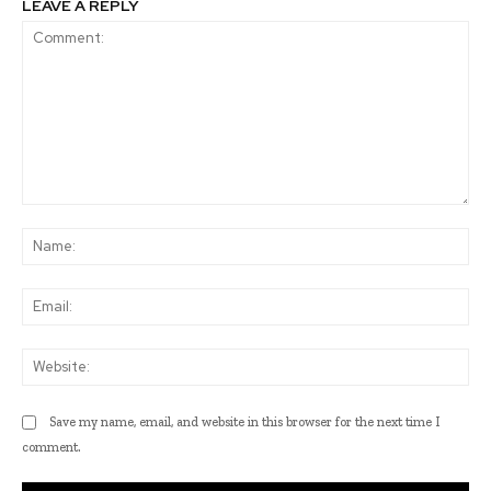
LEAVE A REPLY
Comment:
Na
Ema
Web
Save my name, email, and website in this browser for the next time I
comment.