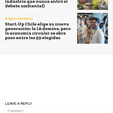
industria que nunca entró al
debate ambiental)
Emprendimiento
Start-Up Chile elige su nueva
generación: la IA domina, pero
la economía circular se abre
paso entre las 59 elegidas
Previous article
Next article
Sodexo designa nuevo
Ex Presidente Lagos
Country President en
emplaza a las grandes
Chile
empresas a reducir sus
emisiones de carbono
LEAVE A REPLY