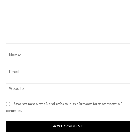
Comment:
Na
Ema
Web
Save my name, email, and website in this browser for the next time I
comment.