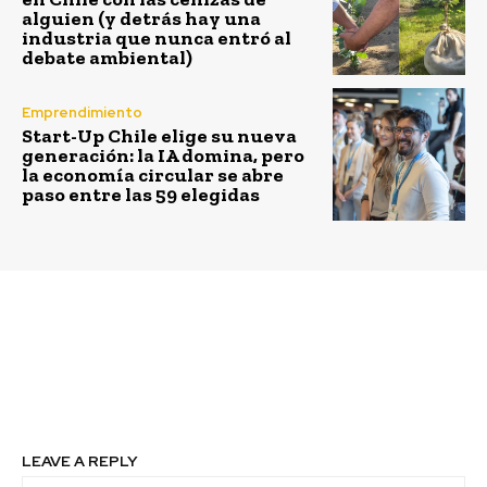
alguien (y detrás hay una
industria que nunca entró al
debate ambiental)
Emprendimiento
Start-Up Chile elige su nueva
generación: la IA domina, pero
la economía circular se abre
paso entre las 59 elegidas
Previous article
Next article
¿Leonardo DiCaprio
Arbolado urbano: nuevo
vendrá a Chile?
rol en la planificación
de las ciudades
LEAVE A REPLY