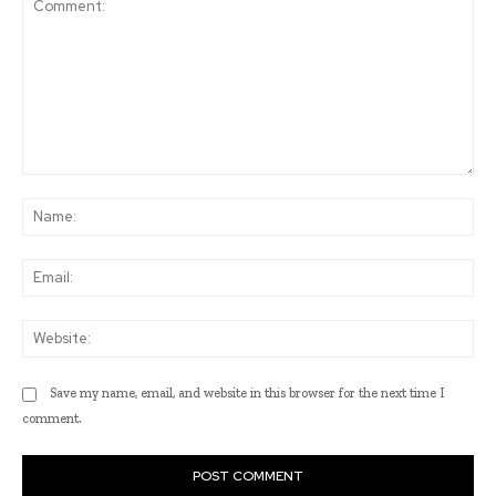
Comment:
Na
Ema
Web
Save my name, email, and website in this browser for the next time I
comment.