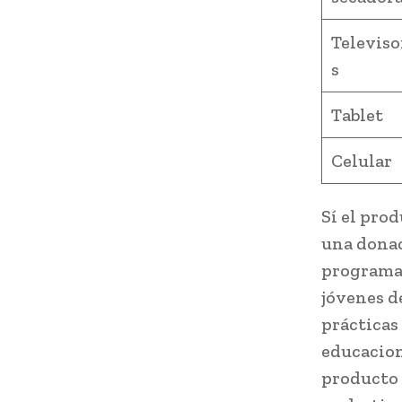
Televiso
s
Tablet
Celular
Sí el pro
una donac
programac
jóvenes d
prácticas
educacion
producto 