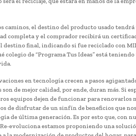
 será el reciclaje, que estará en manos de la emp
s caminos, el destino del producto usado tendrá
dad completa y el comprador recibirá un certifica
l destino final, indicando si fue reciclado con MI
ué colegio de “Programa Tus Ideas” está teniendo
ida.
vaciones en tecnología crecen a pasos agigantado
 son de mejor calidad, por ende, duran más. Si e
ros equipos dejen de funcionar para renovarlos 
os de disfrutar de un sinfín de beneficios que no
ogía de última generación. Es por esto que, con n
Re-evoluciona estamos proponiendo una soluci
e a la modernización de productos del hogar, par