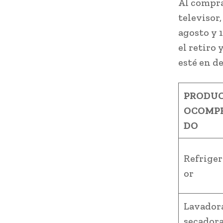
Al compra
televisor,
agosto y 
el retiro 
esté en de
PRODU
OCOMP
DO
Refrige
or
Lavador
secador