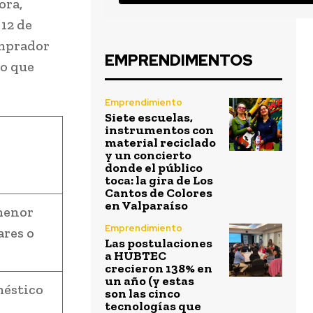
ora,
 12 de
omprador
EMPRENDIMENTOS
to que
Emprendimiento
Siete escuelas,
instrumentos con
material reciclado
y un concierto
donde el público
toca: la gira de Los
Cantos de Colores
en Valparaíso
menor
Emprendimiento
ares o
Las postulaciones
a HUBTEC
crecieron 138% en
un año (y estas
méstico
son las cinco
tecnologías que