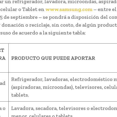
r un refrigerador, lavadora, microondas, aspirad
 celular o Tablet en
www.samsung.com
– entre el
15 de septiembre – se pondrá a disposición del c
y donación o reciclaje, sin costo, de algún produc
suso de acuerdo a la siguiente tabla:
CT
RA
PRODUCTO QUE PUEDE APORTAR
Refrigerador, lavadoras, electrodoméstico 
rad
(aspiradoras, microondas), televisores, celul
tablets.
a o
Lavadora, secadora, televisores o electrodo
a
menor, celulares o tablets.