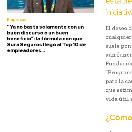
estable
iniciat
Empresas
“Ya no basta solamente con un
El deseo 
buen discurso o un buen
cualquier
beneficio”: la fórmula con que
Sura Seguros llegó al Top 10 de
suele pon
empleadores...
aún funci
Fundación
“Programa
para la c
que estim
vida útil
¿Cómo 