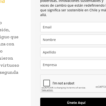
la
poderosas, innovaciones sustentables y
voces de cambio que están redefiniendo 
que significa ser sostenible en Chile y m
allá.
o
sión,
tiguo que
nza con
to
unieron
 virtuoso
 segunda
Únete Aquí