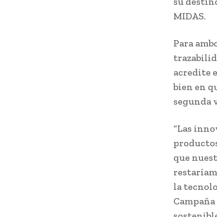
su destino
MIDAS.
Para ambo
trazabili
acredite e
bien en q
segunda v
“Las inno
productos
que nuest
restaríam
la tecnol
Campaña 
sostenibl