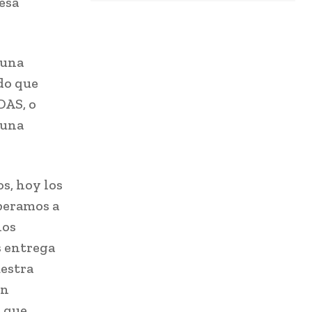
resa
 una
do que
DAS, o
 una
s, hoy los
speramos a
nos
s entrega
uestra
ón
a que