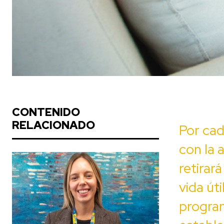
CONTENIDO
RELACIONADO
Por cad
con la 
retirar
vida úti
program