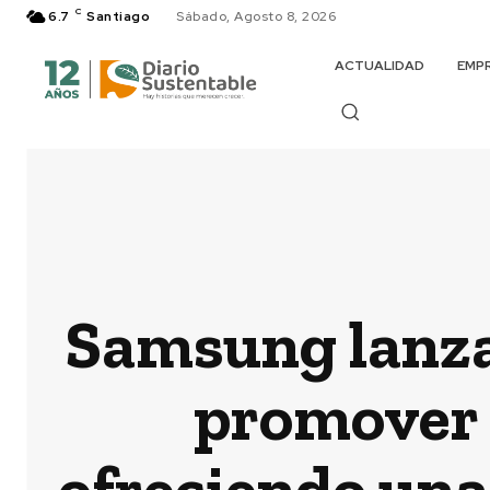
C
6.7
Santiago
Sábado, Agosto 8, 2026
ACTUALIDAD
EMP
Samsung lanza
promover 
ofreciendo una