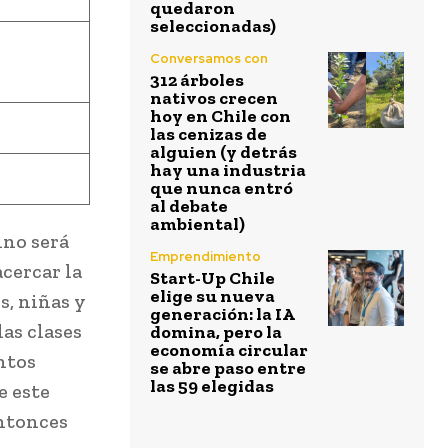
quedaron
seleccionadas)
Conversamos con
312 árboles
nativos crecen
hoy en Chile con
las cenizas de
alguien (y detrás
hay una industria
que nunca entró
al debate
ambiental)
ino será
Emprendimiento
cercar la
Start-Up Chile
elige su nueva
s, niñas y
generación: la IA
as clases
domina, pero la
economía circular
ntos
se abre paso entre
las 59 elegidas
e este
entonces