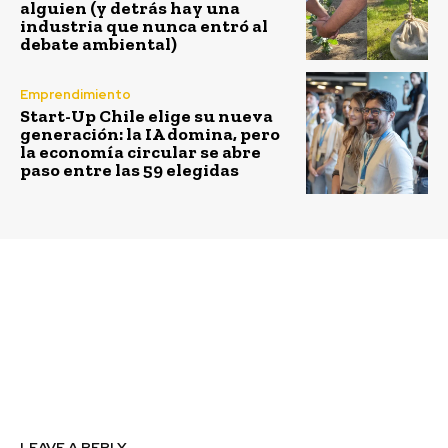
alguien (y detrás hay una
industria que nunca entró al
debate ambiental)
Emprendimiento
Start-Up Chile elige su nueva
generación: la IA domina, pero
la economía circular se abre
paso entre las 59 elegidas
Previous article
Next article
Gobierno recibe 100
SOFOFA lanza estudio
nuevos buses eléctricos
de vinculación con
que se sumarán a RED
PYMEs y propone ocho
Metropolitana de
buenas prácticas para
Movilidad
“emparejar la cancha”
LEAVE A REPLY