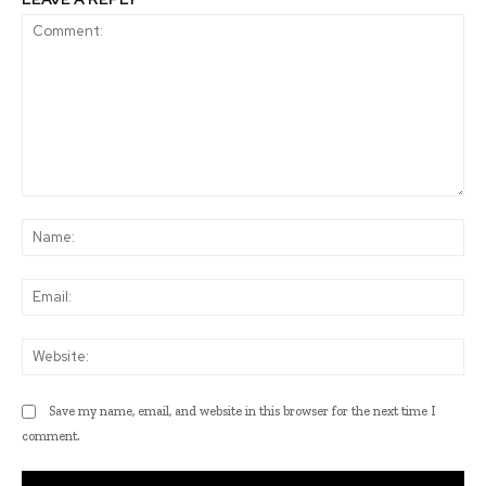
Comment:
Na
Ema
Web
Save my name, email, and website in this browser for the next time I
comment.