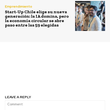
Emprendimiento
Start-Up Chile elige su nueva
generación: la IA domina, pero
la economía circular se abre
paso entre las 59 elegidas
Previous article
Next article
Descarbonizar con
Reporte de
generación distribuida
Sostenibilidad de Tetra
Pak detalla los
compromiso por
proteger los alimentos,
personas y futuro
LEAVE A REPLY