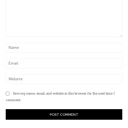
Comment:
Na
Ema
Web
Save my name, email, and website in this browser for the next time I
comment.