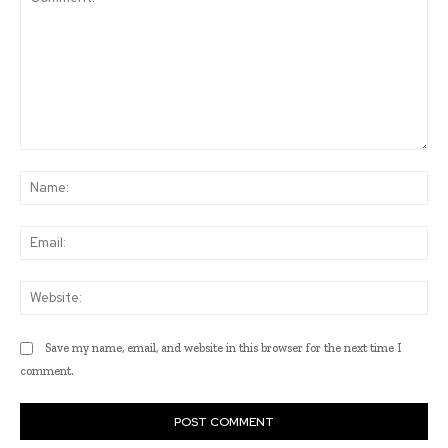
Comment:
Na
Ema
Web
Save my name, email, and website in this browser for the next time I
comment.