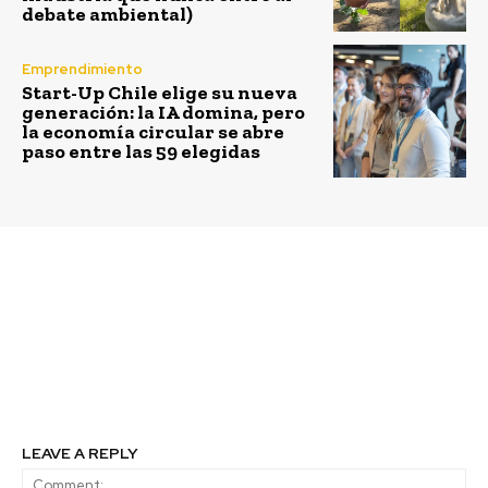
debate ambiental)
Emprendimiento
Start-Up Chile elige su nueva
generación: la IA domina, pero
la economía circular se abre
paso entre las 59 elegidas
Previous article
Next article
Meeting Pro: ¿Cómo los
EPV y Desarrollo Social
emprendedores
nuevamente firman
lograron el éxito?
alianza en ayuda de las
personas en situación
de calle
LEAVE A REPLY