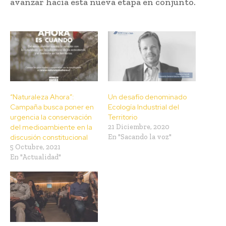
avanzar hacia esta nueva etapa en conjunto.
“Naturaleza Ahora”:
Un desafío denominado
Campaña busca poner en
Ecología Industrial del
urgencia la conservación
Territorio
del medioambiente en la
21 Diciembre, 2020
discusión constitucional
En "Sacando la voz"
5 Octubre, 2021
En "Actualidad"