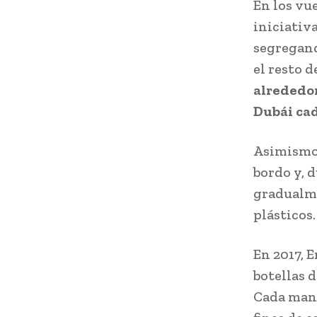
En los vu
iniciativa
segregand
el resto 
alrededor
Dubái ca
Asimismo,
bordo y, 
gradualme
plásticos.
En 2017, 
botellas d
Cada mant