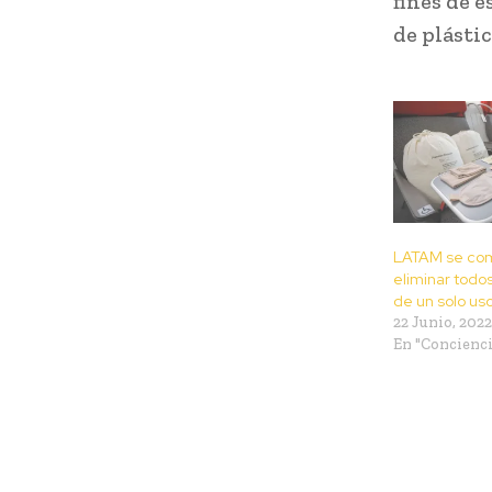
fines de e
de plástic
LATAM se co
eliminar todos
de un solo us
22 Junio, 2022
En "Concienci