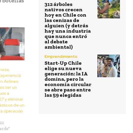
e botellas
312 árboles
nativos crecen
hoy en Chile con
las cenizas de
alguien (y detrás
hay una industria
que nunca entró
al debate
ambiental)
Emprendimiento
Start-Up Chile
elige su nueva
inoza,
generación: la IA
Experiencia
domina, pero la
m Airlines
economía circular
s ser un
se abre paso entre
uos a
las 59 elegidas
7 y eliminar
ásticos de un
la operación
22
erde"