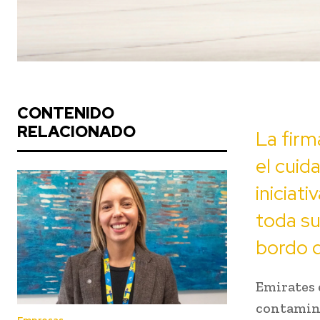
CONTENIDO
RELACIONADO
La firm
el cuid
iniciat
toda su
bordo d
Emirates 
contamina