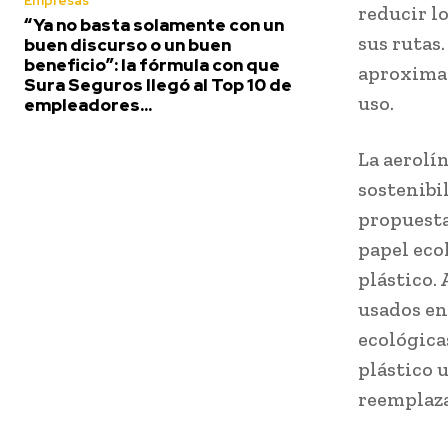
Empresas
reducir lo
“Ya no basta solamente con un
sus rutas
buen discurso o un buen
beneficio”: la fórmula con que
aproxim
Sura Seguros llegó al Top 10 de
uso.
empleadores...
La aerolí
sostenibi
propuesta
papel eco
plástico. 
usados en
ecológicas
plástico 
reemplaza