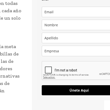
 en todas
n cada año
e un solo
 la meta
billas de
 las de
adores
ernativas
as de
rán
Únete Aquí