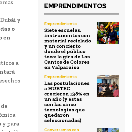
ersas
EMPRENDIMENTOS
 Dubái y
Emprendimiento
adas o
Siete escuelas,
instrumentos con
o en
material reciclado
y un concierto
donde el público
toca: la gira de Los
Cantos de Colores
ticos a
en Valparaíso
entará
Emprendimiento
desechos
Las postulaciones
a HUBTEC
crecieron 138% en
un año (y estas
son las cinco
 de
tecnologías que
nómica.
quedaron
seleccionadas)
s y para
Conversamos con