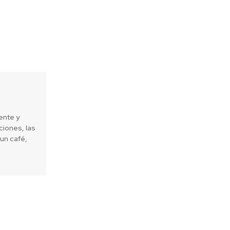
ente y
iones, las
un café,
Next article