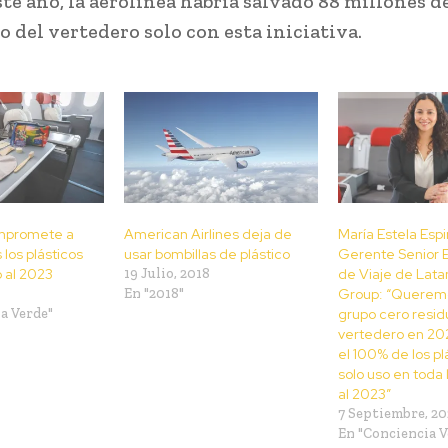
ste año, la aerolínea habría salvado 88 millones d
o del vertedero solo con esta iniciativa.
mpromete a
American Airlines deja de
María Estela Esp
 los plásticos
usar bombillas de plástico
Gerente Senior 
o al 2023
19 Julio, 2018
de Viaje de Lata
En "2018"
Group: “Queremo
a Verde"
grupo cero resid
vertedero en 202
el 100% de los pl
solo uso en toda 
al 2023”
7 Septiembre, 20
En "Conciencia V