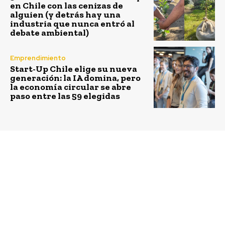
en Chile con las cenizas de
alguien (y detrás hay una
industria que nunca entró al
debate ambiental)
Emprendimiento
Start-Up Chile elige su nueva
generación: la IA domina, pero
la economía circular se abre
paso entre las 59 elegidas
Previous article
Next article
Digitalización es
Botristop: el
sinónimo de desarrollo
biopesticida natural
hecho en base a
ingredientes del
Quillay