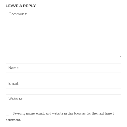
LEAVE A REPLY
Comment:
Na
Ema
Web
Save my name, email, and website in this browser for the next time I
comment.