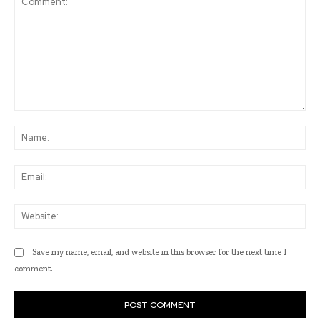
Comment:
Na
Ema
Web
Save my name, email, and website in this browser for the next time I
comment.