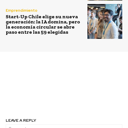
Emprendimiento
Start-Up Chile elige su nueva
generación: la IA domina, pero
la economía circular se abre
paso entre las 59 elegidas
Previous article
Next article
No esperes a ultima
Fundación Co-
hora postula al
Emprende busca
programa“Súmate a la
profesionales para
Economía Circular”
asesorar a
microempresarios en
Recoleta y comunas
cercanas
LEAVE A REPLY