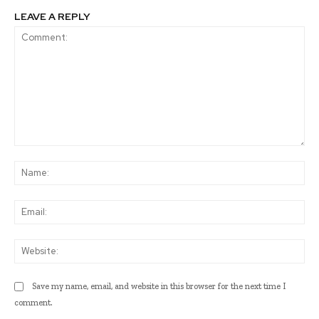
LEAVE A REPLY
Comment:
Na
Ema
Web
Save my name, email, and website in this browser for the next time I
comment.