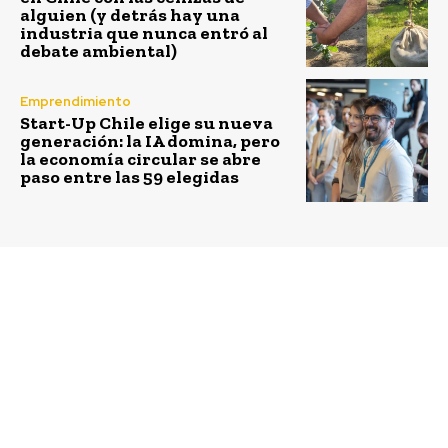
alguien (y detrás hay una
industria que nunca entró al
debate ambiental)
Emprendimiento
Start-Up Chile elige su nueva
generación: la IA domina, pero
la economía circular se abre
paso entre las 59 elegidas
Previous article
Next article
Estudiantes aprenden a
Líderes empresariales
monitorear floraciones
se reúnen con Ministra
de algas nocivas con
Schmidt para proponer
científicos invitados
aportes del mundo
por la Fundación
empresarial a la COP 25
Huinay