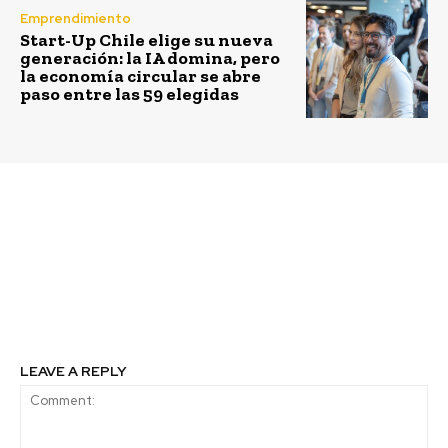
Emprendimiento
Start-Up Chile elige su nueva
generación: la IA domina, pero
la economía circular se abre
paso entre las 59 elegidas
Previous article
Next article
Feria de reciclaje de
Alianza por la
Vitacura incorpora
Previsión Sustentable
baterías de auto en
arranca con las
desuso
primeras 17 empresas
adheridas
LEAVE A REPLY