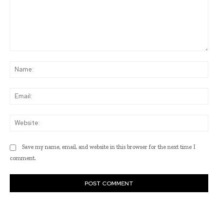
Comment:
Na
Ema
Web
Save my name, email, and website in this browser for the next time I
comment.