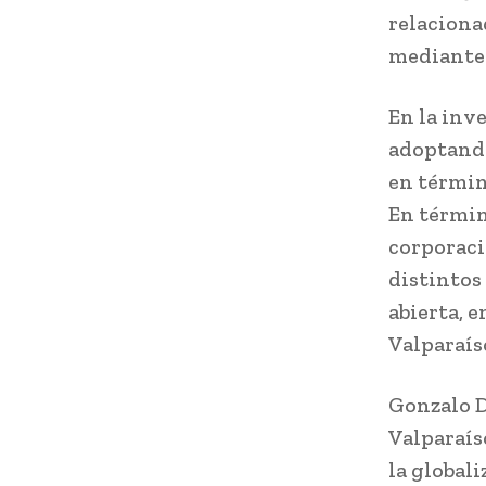
relaciona
mediante 
En la inv
adoptando
en términ
En términ
corporaci
distintos
abierta, e
Valparaís
Gonzalo D
Valparaís
la global