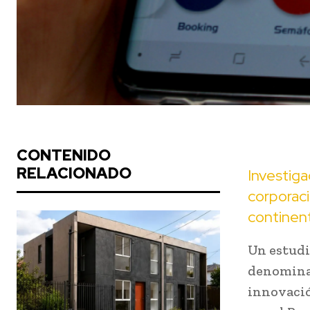
CONTENIDO
RELACIONADO
Investiga
corporac
continen
Un estudi
denominad
innovació