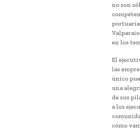
no son sól
competenci
portuaria
Valparaís
en los te
El ejecut
las empre
único pue
una alegr
de sus pil
a los ejec
comunidad
cómo vamo