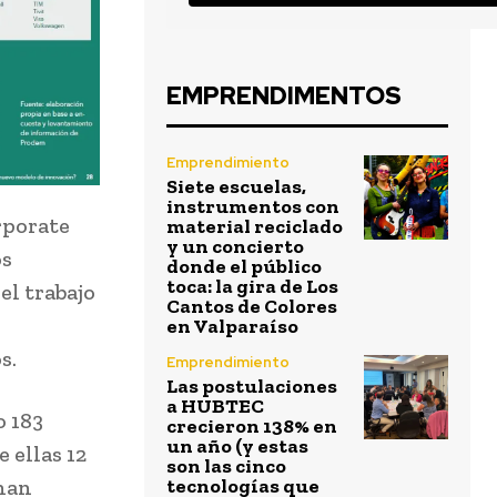
EMPRENDIMENTOS
Emprendimiento
Siete escuelas,
instrumentos con
rporate
material reciclado
y un concierto
os
donde el público
toca: la gira de Los
el trabajo
Cantos de Colores
en Valparaíso
s.
Emprendimiento
Las postulaciones
a HUBTEC
o 183
crecieron 138% en
un año (y estas
 ellas 12
son las cinco
 han
tecnologías que