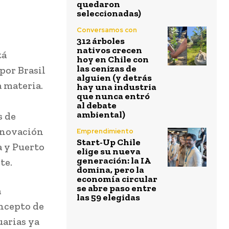
quedaron
seleccionadas)
Conversamos con
312 árboles
nativos crecen
tá
hoy en Chile con
las cenizas de
por Brasil
alguien (y detrás
 materia.
hay una industria
que nunca entró
al debate
ambiental)
s de
nnovación
Emprendimiento
Start-Up Chile
a y Puerto
elige su nueva
generación: la IA
te.
domina, pero la
economía circular
se abre paso entre
a
las 59 elegidas
oncepto de
uarias ya