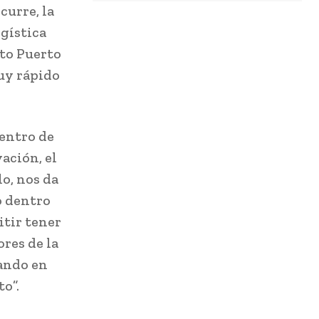
curre, la
ogística
sto Puerto
uy rápido
dentro de
ación, el
o, nos da
o dentro
itir tener
ores de la
ando en
o”.