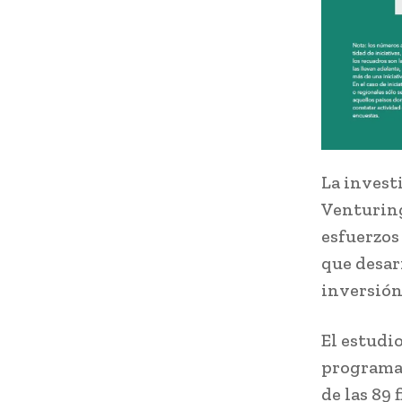
La invest
Venturing
esfuerzos
que desar
inversión
El estudi
programas
de las 89 