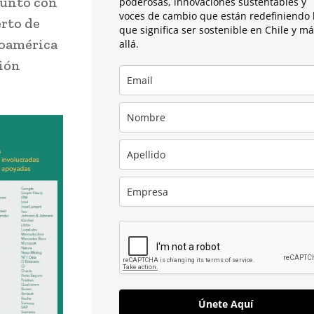
junto con
poderosas, innovaciones sustentables y
voces de cambio que están redefiniendo 
erto de
que significa ser sostenible en Chile y m
noamérica
allá.
ción
Únete Aquí