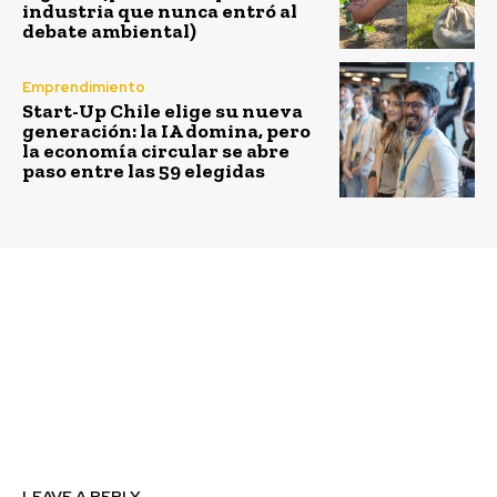
industria que nunca entró al
debate ambiental)
Emprendimiento
Start-Up Chile elige su nueva
generación: la IA domina, pero
la economía circular se abre
paso entre las 59 elegidas
Previous article
Next article
Proyecto
3 maneras simples y
Embotelladora CCU
cotidianas de cuidar el
Renca: cero residuos
planeta en el Día de la
industriales a
Tierra
eliminación a rellenos
sanitarios
LEAVE A REPLY