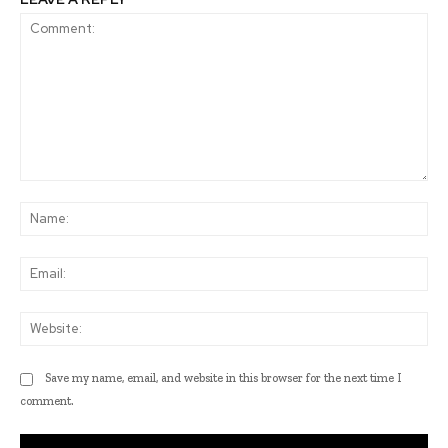
Comment:
Na
Ema
Web
Save my name, email, and website in this browser for the next time I
comment.