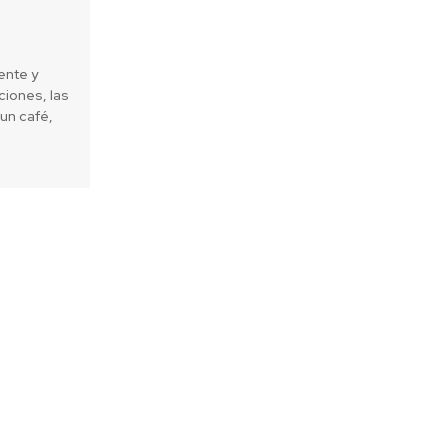
ente y
iones, las
un café,
Next article
antiago Hotel crea novedoso menú
ano en la semana de la Tierra