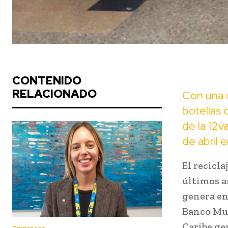
CONTENIDO
RELACIONADO
Con una c
botellas d
de la 12v
de abril 
El recicla
últimos a
genera en
Banco Mun
Caribe gen