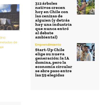
312 árboles
nativos crecen
hoy en Chile con
las cenizas de
alguien (y detrás
hay una industria
que nunca entró
al debate
ambiental)
drio:
oneladas de
Emprendimiento
aje
Start-Up Chile
elige su nueva
generación: la IA
domina, pero la
economía circular
se abre paso entre
las 59 elegidas