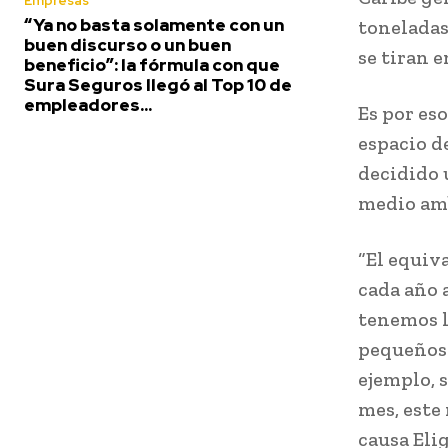
Empresas
“Ya no basta solamente con un
toneladas
buen discurso o un buen
se tiran e
beneficio”: la fórmula con que
Sura Seguros llegó al Top 10 de
empleadores...
Es por es
espacio de
decidido 
medio am
“El equiv
cada año 
tenemos l
pequeños 
ejemplo, s
mes, este 
causa Elig