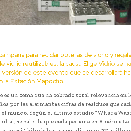
ampana para reciclar botellas de vidrio y rega
e vidrio reutilizables, la causa Elige Vidrio se h
a versión de este evento que se desarrollará ha
en la Estación Mapocho.
je es un tema que ha cobrado total relevancia en l
ños por las alarmantes cifras de residuos que ca
 el mundo. Según el último estudio “What a Waste
dial, se calcula que cada persona en América Lat
era casi 1 kilo de basura por día, unos 231 millon