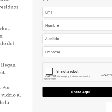
 residuos
rket,
an
ado del
 llegan
ket
. Por
Únete Aquí
 vidrio al
de la