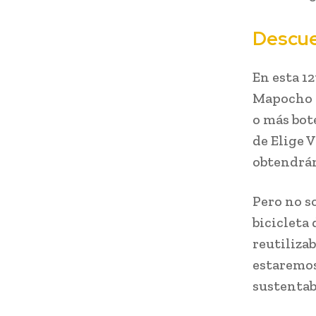
Descue
En esta 12
Mapocho h
o más bote
de Elige 
obtendrán
Pero no so
bicicleta
reutilizab
estaremos
sustentab