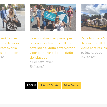
y Las Condes
La educativa campaña que
Rapa Nui Elige Vi
llas de vidrio
busca incentivar el refill con
Despachan 30 t
 promover la
botellas de vidrio este verano
vidrio para recicl
 sustentable
y concientizar sobre el daño
15 Junio, 2020
020
del plástico
En "2020"
4 Febrero, 2020
En "2020"
TAGS
Elige Vidrio
MásDeco