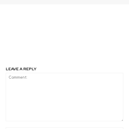
Previous article
Next article
¿Quieres implementar
El milagro que no llega
el teletrabajo?, conoce
para las pesquerías
las ventajas y
chilenas
desventajas de esta
modalidad según
Laborum.com
LEAVE A REPLY
Comment: