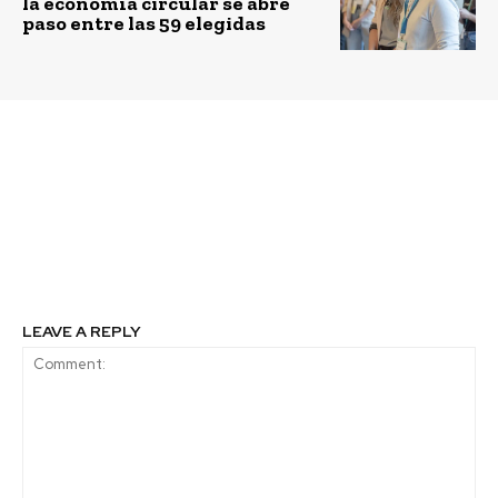
la economía circular se abre
paso entre las 59 elegidas
Previous article
Next article
JMC presentó en Chile
Día de las Regiones: la
camión eléctrico de
importancia de la
reparto urbano
descentralización en la
reducción de la brecha
digital
LEAVE A REPLY