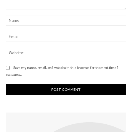
Comment:
Na
Ema
Web
Save my name, email, and website in this browser for the next time I
comment.