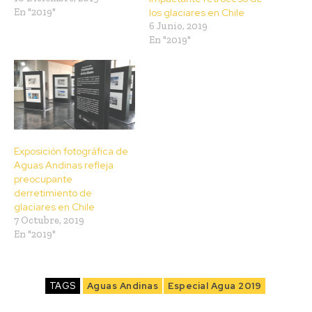
En "2019"
los glaciares en Chile
6 Junio, 2019
En "2019"
Exposición fotográfica de
Aguas Andinas refleja
preocupante
derretimiento de
glaciares en Chile
7 Octubre, 2019
En "2019"
TAGS
Aguas Andinas
Especial Agua 2019