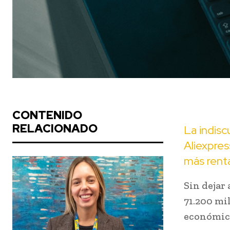
CONTENIDO
RELACIONADO
La indisc
Aliexpre
más renta
Sin dejar 
71.200 mi
económico