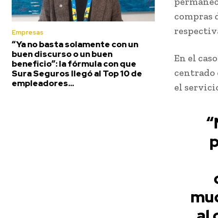
permanece
compras d
respecti
Empresas
“Ya no basta solamente con un
buen discurso o un buen
En el cas
beneficio”: la fórmula con que
centrado 
Sura Seguros llegó al Top 10 de
empleadores...
el servici
“
p
muc
al