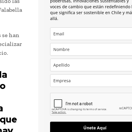
sido las
poderosas, innovaciones sustentables y
voces de cambio que están redefiniendo 
alabella
que significa ser sostenible en Chile y m
allá.
s se han
ecializar
cio.
la
to
a
 que
hay
Únete Aquí