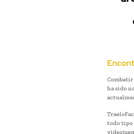
Encont
Combatir 
ha sido n
actualmen
TraeloFac
todo tipo
videojueg