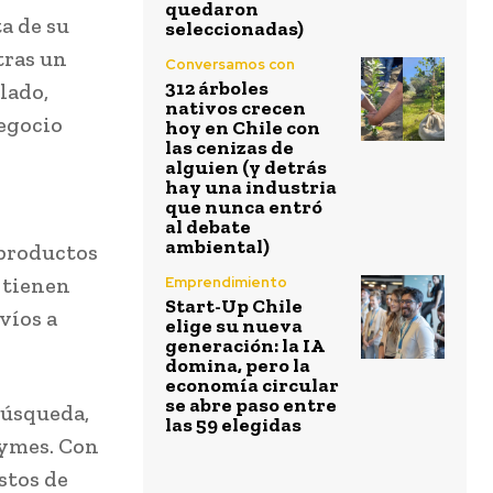
quedaron
a de su
seleccionadas)
tras un
Conversamos con
312 árboles
lado,
nativos crecen
negocio
hoy en Chile con
las cenizas de
alguien (y detrás
hay una industria
que nunca entró
al debate
ambiental)
 productos
 tienen
Emprendimiento
Start-Up Chile
víos a
elige su nueva
generación: la IA
domina, pero la
economía circular
se abre paso entre
búsqueda,
las 59 elegidas
pymes. Con
stos de