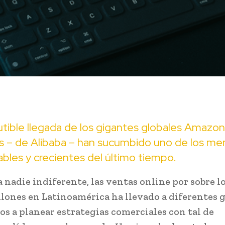
utible llegada de los gigantes globales Amazon
ss – de Alibaba – han sucumbido uno de los me
bles y crecientes del último tiempo.
a nadie indiferente, las ventas online por sobre l
llones en Latinoamérica ha llevado a diferentes 
s a planear estrategias comerciales con tal de