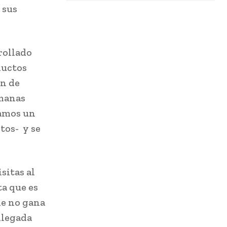
 sus
rollado
ductos
ón de
emanas
gamos un
tos- y se
sitas al
ta que es
de no gana
 llegada