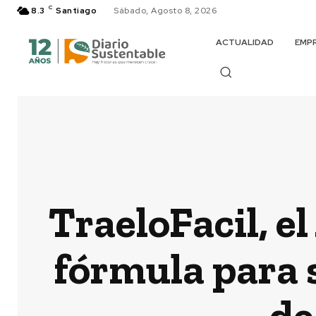
C
8.3
Santiago
Sábado, Agosto 8, 2026
ACTUALIDAD
EMP
TraeloFacil, e
fórmula para s
de