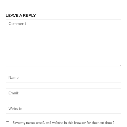
LEAVE A REPLY
Comment:
Na
Ema
Web
Save my name, email, and website in this browser for the next time I