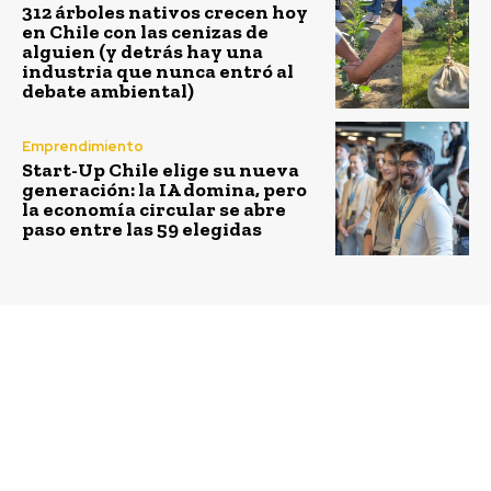
312 árboles nativos crecen hoy
en Chile con las cenizas de
alguien (y detrás hay una
industria que nunca entró al
debate ambiental)
Emprendimiento
Start-Up Chile elige su nueva
generación: la IA domina, pero
la economía circular se abre
paso entre las 59 elegidas
Previous article
Next article
TraeloFacil, el
Se abrió inscripción
Aliexpress chileno
para participar en los
encuentra la fórmula
Premios Latinoamérica
para ser competitivos
Verde PLV 2019
ante la llegada de
Amazon en LATAM