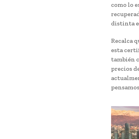
como lo e
recuperad
distinta e
Recalca q
esta cert
también c
precios d
actualmen
pensamos 