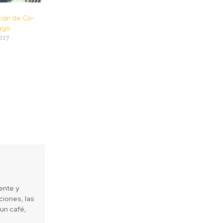
ión de Co-
ago
017
ente y
iones, las
un café,