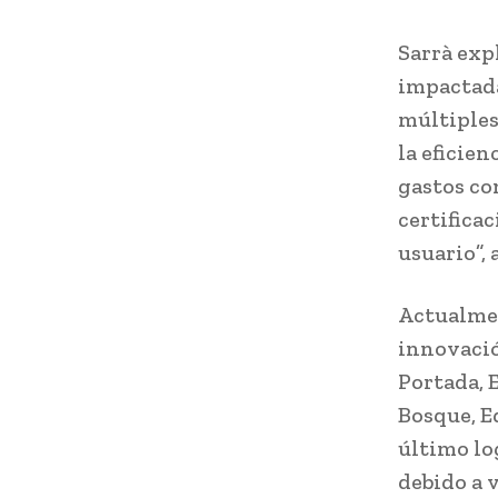
Sarrà exp
impactada
múltiples 
la eficie
gastos co
certifica
usuario”, 
Actualmen
innovació
Portada, E
Bosque, Ed
último lo
debido a v