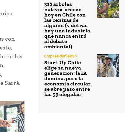
312 árboles
nativos crecen
rmica
hoy en Chile con
las cenizas de
alguien (y detrás
hay una industria
que nunca entró
as con
al debate
ambiental)
este,
n en los
Emprendimiento
Start-Up Chile
n,
elige su nueva
generación: la IA
,
domina, pero la
e Sarrà.
economía circular
se abre paso entre
las 59 elegidas