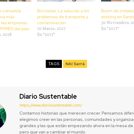
e consolida
Bicicletas: La solución a los
Boom de instalac
una más
problemas de transporte y
working en Santi
r las empresas
contaminación
30 Noviembre, 2
y PYMES del país
10 Marzo, 2017
En "2017"
, 2018
En "2017"
TAGS
NAI Sarrà
Diario Sustentable
https://www.diariosustentable.com/
Contamos historias que merecen crecer. Pensamos difer
elegimos creer en las personas, comunidades y organizac
grandes y las que están empezando ahora en la mesa de 
pero que van a cambiar el mundo.