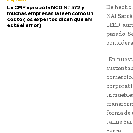
Empresas
De hecho,
La CMF aprobó la NCG N.° 572 y
muchas empresas la leen como un
NAI Sarrà,
costo (los expertos dicen que ahí
LEED, aum
está el error)
pasado. S
considera
“En nuest
sustentabl
comercio
corporativ
inmuebles
transform
forma de 
Jaime Sar
Sarrà.