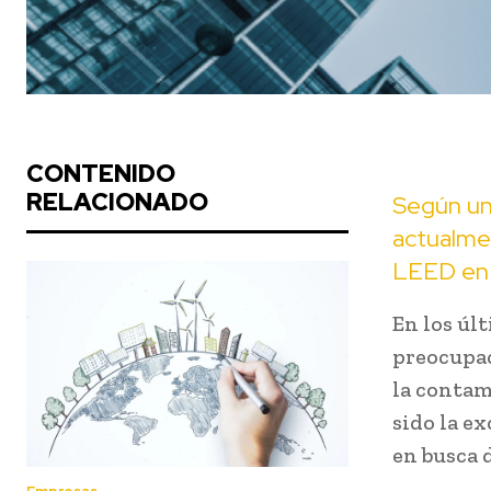
CONTENIDO
RELACIONADO
Según un 
actualmen
LEED en C
En los úl
preocupac
la contam
sido la e
en busca d