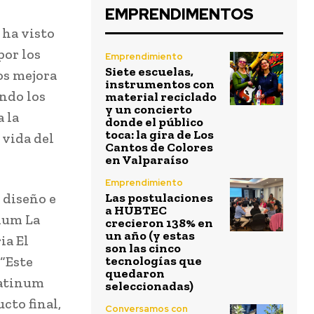
EMPRENDIMENTOS
 ha visto
por los
Emprendimiento
Siete escuelas,
ios mejora
instrumentos con
endo los
material reciclado
y un concierto
 la
donde el público
toca: la gira de Los
 vida del
Cantos de Colores
en Valparaíso
Emprendimiento
 diseño e
Las postulaciones
a HUBTEC
ium La
crecieron 138% en
un año (y estas
ia El
son las cinco
 “Este
tecnologías que
quedaron
latinum
seleccionadas)
cto final,
Conversamos con