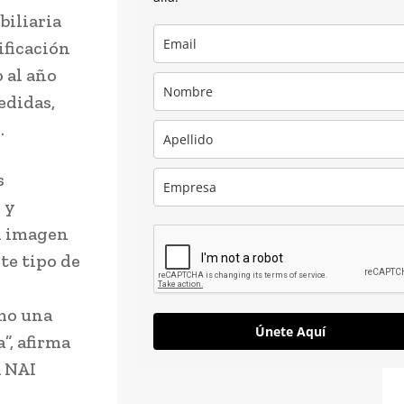
biliaria
ificación
 al año
edidas,
.
s
 y
n imagen
te tipo de
mo una
Únete Aquí
”, afirma
a NAI