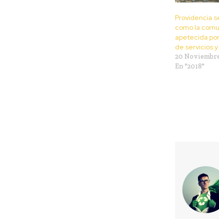
Providencia s
como la com
apetecida po
de servicios 
20 Noviembre
En "2018"