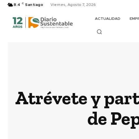
C
8.4
Santiago
Viernes, Agosto 7, 2026
ACTUALIDAD
EMP
Atrévete y part
de Pep