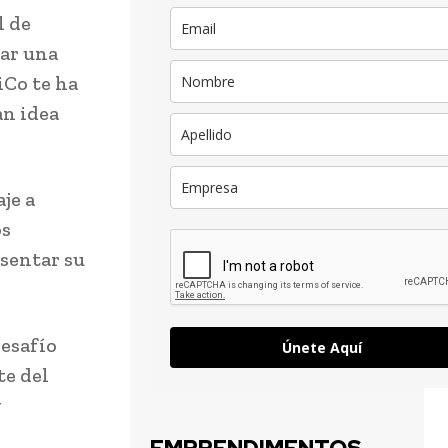
l de
ar una
iCo te ha
an idea
je a
os
esentar su
desafío
Únete Aquí
te del
y