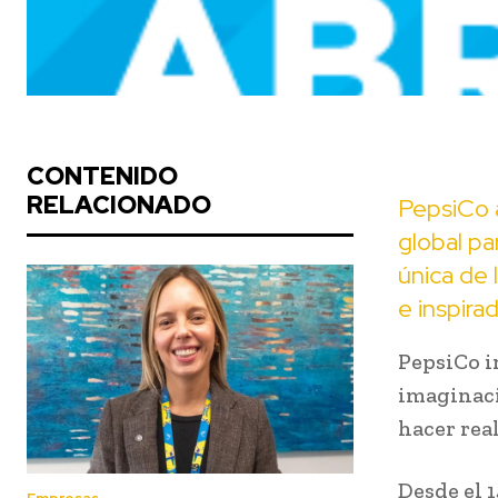
CONTENIDO
RELACIONADO
PepsiCo a
global pa
única de 
e inspira
PepsiCo i
imaginaci
hacer rea
Desde el 1