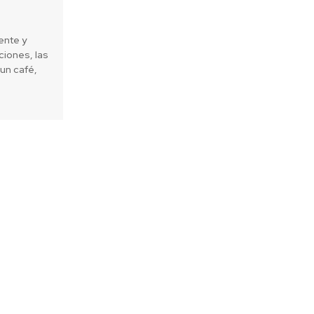
ente y
iones, las
un café,
Next article
o del Medio Ambiente suma el
 Río Maipo al Plan Nacional de
otección de Humedales