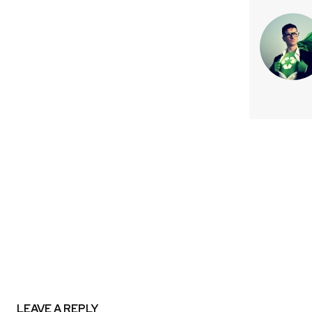
Previous article
CONAF Y CORMA llaman a extrem
prevención ante altas temp
LEAVE A REPLY