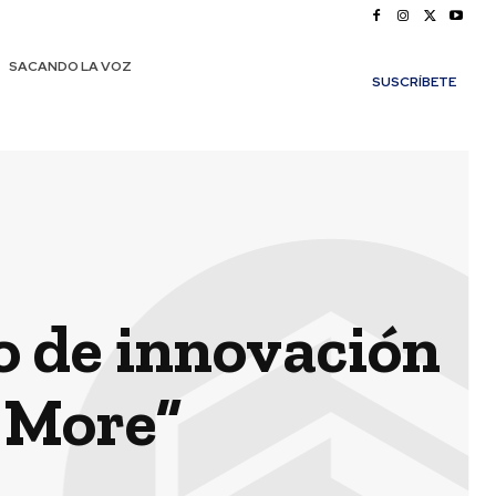
SACANDO LA VOZ
SUSCRÍBETE
ío de innovación
o More”