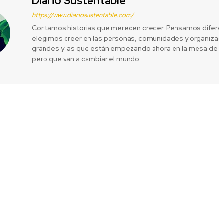
Diario Sustentable
https://www.diariosustentable.com/
Contamos historias que merecen crecer. Pensamos difer
elegimos creer en las personas, comunidades y organizac
grandes y las que están empezando ahora en la mesa de 
pero que van a cambiar el mundo.
ar medidas de
Ministeri
eraturas
Humedal del
Pr