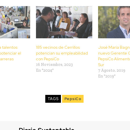
 talentos
185 vecinos de Cerrillos
José María Bagna
potenciar el
potencian su empleabilidad
nuevo Gerente 
carreras
con PepsiCo
PepsiCo Aliment
16 Noviembre, 2023
Sur
En "2024"
7 Agosto, 2019
En "2019"
TAGS
PepsiCo