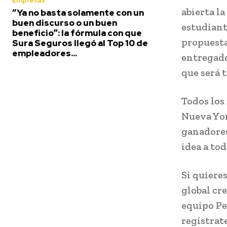
Empresas
abierta l
“Ya no basta solamente con un
buen discurso o un buen
estudiant
beneficio”: la fórmula con que
propuesta
Sura Seguros llegó al Top 10 de
empleadores...
entregado
que será 
Todos los
Nueva Yor
ganadores
idea a tod
Si quiere
global cr
equipo Pe
regístrate