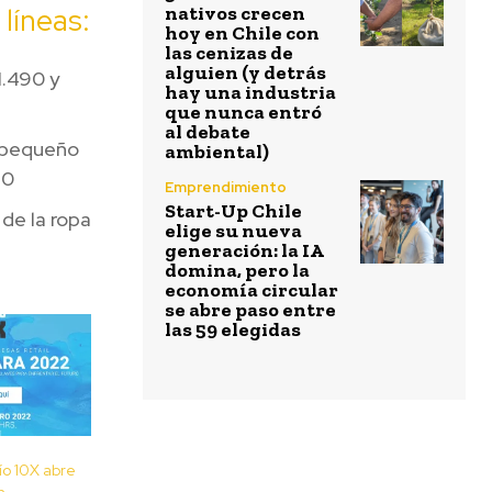
 líneas:
nativos crecen
hoy en Chile con
las cenizas de
alguien (y detrás
1.490 y
hay una industria
que nunca entró
al debate
n pequeño
ambiental)
90
Emprendimiento
Start-Up Chile
de la ropa
elige su nueva
generación: la IA
domina, pero la
economía circular
se abre paso entre
las 59 elegidas
o 10X abre
n