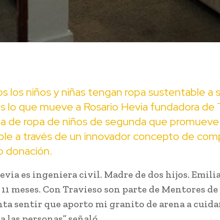
 los niños y niñas tengan ropa sustentable a 
s lo que mueve a Rosario Hevia fundadora de 
da de ropa de niños de segunda que promueve
ble a través de un innovador concepto de com
o donación.
via es ingeniera civil. Madre de dos hijos. Emilia
 11 meses. Con Travieso son parte de Mentores de
ta sentir que aporto mi granito de arena a cuidar
a las personas” señaló.