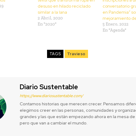
19
desuso en hilado reciclado
conversatorio gra
similar a la lana
en Pandemia” so
2 Abril, 2020
mejoramiento de 
En "2020"
5 Enero, 2022
En "Agenda"
TAGS
Travieso
Diario Sustentable
https://www.diariosustentable.com/
Contamos historias que merecen crecer. Pensamos difer
elegimos creer en las personas, comunidades y organizac
grandes y las que están empezando ahora en la mesa de 
pero que van a cambiar el mundo.