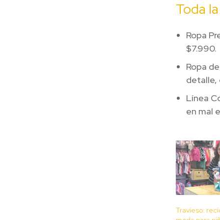
Toda la
Ropa Pr
$7.990.
Ropa de
detalle,
Línea Co
en mal 
Travieso: reci
moda para ni