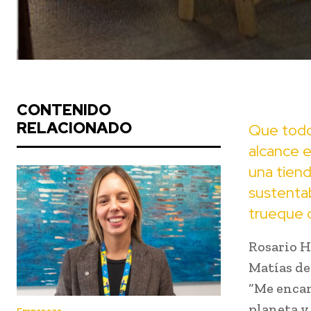
CONTENIDO
RELACIONADO
Que todos
alcance e
una tien
sustenta
trueque 
Rosario He
Matías de
“Me encan
planeta y 