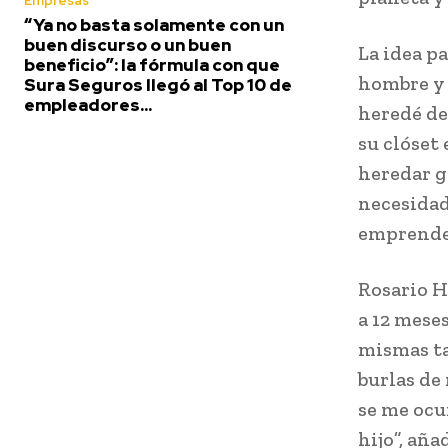
Empresas
“Ya no basta solamente con un
buen discurso o un buen
La idea p
beneficio”: la fórmula con que
hombre y 
Sura Seguros llegó al Top 10 de
empleadores...
heredé de
su clóset
heredar g
necesidad
emprende
Rosario H
a 12 mese
mismas ta
burlas de
se me ocu
hijo”, aña