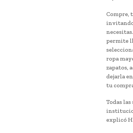
Compre, t
invitando
necesitas
permite l
seleccion
ropa mayo
zapatos, 
dejarla e
tu compra
Todas las
instituci
explicó H