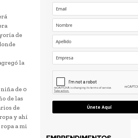
erá
era
yoría de
 donde
agregó la
 niña de 0
ño de las
arios de
Únete Aquí
ropa y ahí
 ropa a mi