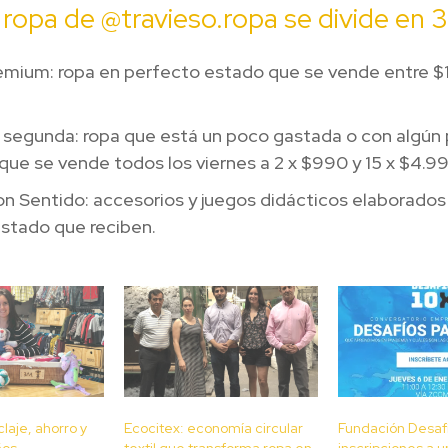
 ropa de @travieso.ropa se divide en 3
emium: ropa en perfecto estado que se vende entre $
 segunda: ropa que está un poco gastada o con algú
 que se vende todos los viernes a 2 x $990 y 15 x $4.9
n Sentido: accesorios y juegos didácticos elaborados 
estado que reciben.
claje, ahorro y
Ecocitex: economía circular
Fundación Desafí
ños
textil que transforma ropa en
inscripciones a u