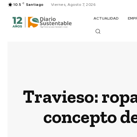
C
10.5
Santiago
Viernes, Agosto 7, 2026
ACTUALIDAD
EMP
Travieso: ropa
concepto d