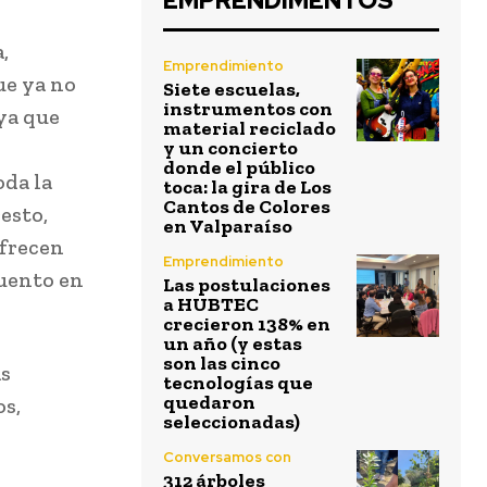
EMPRENDIMENTOS
,
Emprendimiento
ue ya no
Siete escuelas,
instrumentos con
ya que
material reciclado
y un concierto
donde el público
oda la
toca: la gira de Los
Cantos de Colores
esto,
en Valparaíso
ofrecen
Emprendimiento
cuento en
Las postulaciones
a HUBTEC
crecieron 138% en
un año (y estas
son las cinco
as
tecnologías que
quedaron
os,
seleccionadas)
Conversamos con
312 árboles