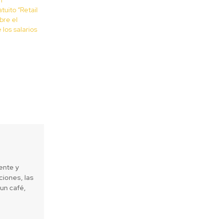
tuito “Retail
bre el
los salarios
ente y
iones, las
un café,