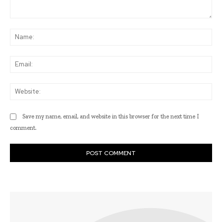
Comment:
Na
Ema
Web
Save my name, email, and website in this browser for the next time I
comment.