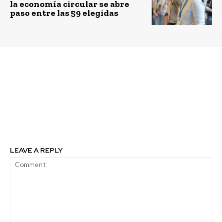
la economía circular se abre
paso entre las 59 elegidas
Previous article
Next article
Austral Incuba
Mejora la
inauguró nuevas
productividad con
dependencias y realizó
naturaleza: Beneficios
ceremonia de egresados
de los muros verdes en
la oficina
LEAVE A REPLY