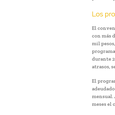
Los pr
El conven
con más d
mil pesos
programa 
durante 2
atrasos, s
El progra
adeudado 
mensual. A
meses el c