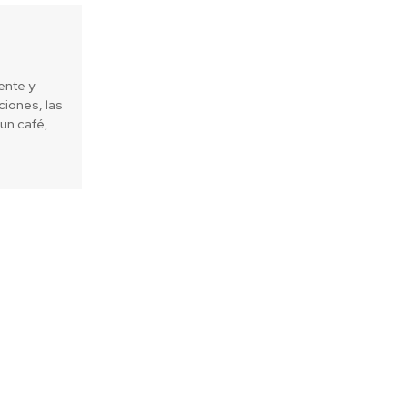
ente y
iones, las
un café,
Next article
ificiales hacen ruido, pero también
an y producen incendios