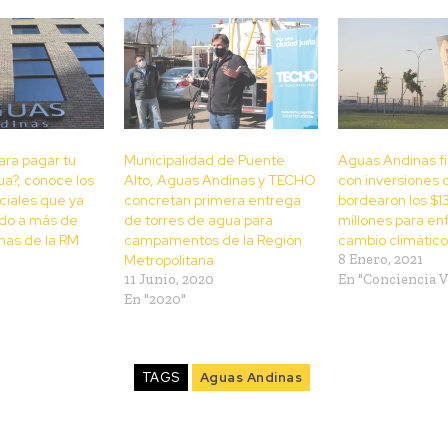
ra pagar tu
Municipalidad de Puente
Aguas Andinas fi
a?, conoce los
Alto, Aguas Andinas y TECHO
con inversiones 
ciales que ya
concretan primera entrega
bordearon los $1
ado a más de
de torres de agua para
millones para enf
nas de la RM
campamentos de la Región
cambio climático
Metropolitana
8 Enero, 2021
11 Junio, 2020
En "Conciencia V
En "2020"
TAGS
Aguas Andinas