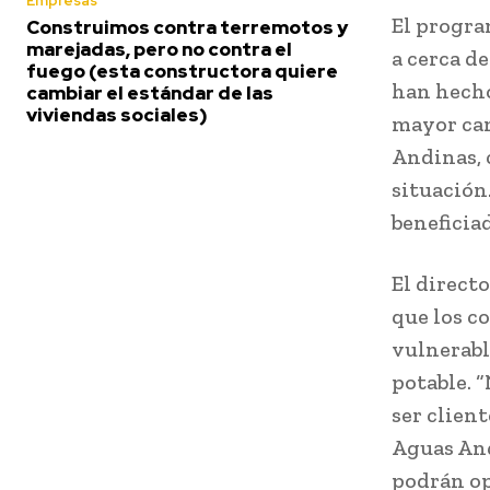
Empresas
El progra
Construimos contra terremotos y
marejadas, pero no contra el
a cerca d
fuego (esta constructora quiere
han hecho
cambiar el estándar de las
viviendas sociales)
mayor can
Andinas, 
situación
beneficia
El directo
que los c
vulnerabl
potable. 
ser client
Aguas And
podrán opt