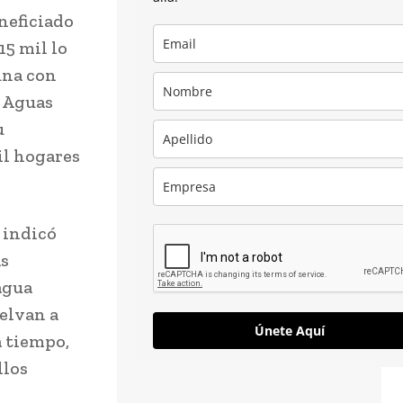
neficiado
15 mil lo
una con
e Aguas
u
il hogares
, indicó
ás
agua
uelvan a
Únete Aquí
a tiempo,
llos