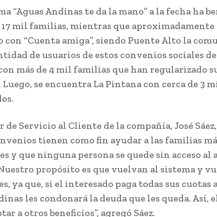
ma “Aguas Andinas te da la mano” a la fecha ha be
e 17 mil familias, mientras que aproximadamente 
 con “Cuenta amiga”, siendo Puente Alto la com
tidad de usuarios de estos convenios sociales d
con más de 4 mil familias que han regularizado s
. Luego, se encuentra La Pintana con cerca de 3 m
dos.
r de Servicio al Cliente de la compañía, José Sáez
onvenios tienen como fin ayudar a las familias m
es y que ninguna persona se quede sin acceso al 
“Nuestro propósito es que vuelvan al sistema y v
es, ya que, si el interesado paga todas sus cuotas 
inas les condonará la deuda que les queda. Así, e
ar a otros beneficios”, agregó Sáez.