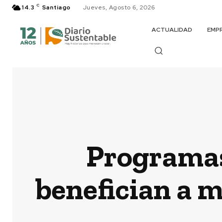
C
14.3
Santiago
Jueves, Agosto 6, 2026
ACTUALIDAD
EMP
Programas
benefician a m