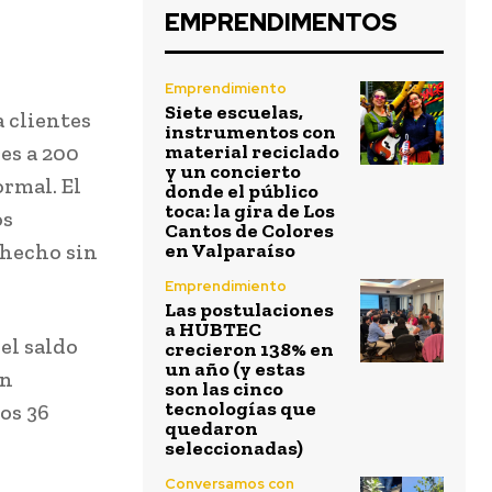
EMPRENDIMENTOS
Emprendimiento
Siete escuelas,
 clientes
instrumentos con
es a 200
material reciclado
y un concierto
rmal. El
donde el público
toca: la gira de Los
os
Cantos de Colores
 hecho sin
en Valparaíso
Emprendimiento
Las postulaciones
a HUBTEC
el saldo
crecieron 138% en
un año (y estas
ón
son las cinco
tecnologías que
los 36
quedaron
seleccionadas)
Conversamos con