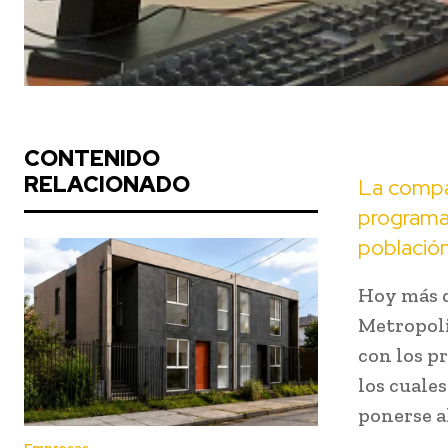
CONTENIDO
RELACIONADO
La compa
programas
población
Hoy más d
Metropoli
con los p
los cuale
ponerse al