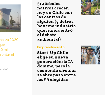
312 árboles
nativos crecen
hoy en Chile con
las cenizas de
alguien (y detrás
hay una industria
que nunca entró
al debate
ambiental)
naliza 2020
que
Emprendimiento
30 mil
Start-Up Chile
rentar el
elige su nueva
generación: la IA
domina, pero la
erde"
economía circular
se abre paso entre
las 59 elegidas