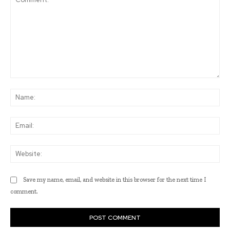
Comment:
Na
Ema
Web
Save my name, email, and website in this browser for the next time I
comment.