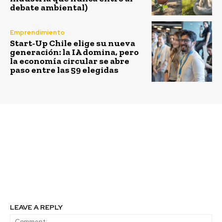
debate ambiental)
Emprendimiento
Start-Up Chile elige su nueva
generación: la IA domina, pero
la economía circular se abre
paso entre las 59 elegidas
Previous article
Next article
Energías Renovables y
Estos son los 8
el 1.5° C, un desafío por
proyectos futuristas
cumplir
con Inteligencia
artificial que podremos
ver desde 2019
LEAVE A REPLY