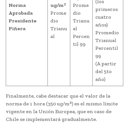
(los
3
Norma
ug/m
Prome
primeros
Aprobada
Prome
dio
cuatro
Presidente
dio
Trianu
años)
Piñera
Trianu
al
Promedio
al
Percen
Trianual
til 99
Percentil
99
(A partir
del 5to
año)
Finalmente, cabe destacar que el valor de la
3
norma de 1 hora (350 ug/m
) es el mismo límite
vigente en la Unión Europea, que en caso de
Chile se implementará gradualmente.