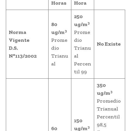
Horas
Hora
250
3
80
ug/m
3
Norma
ug/m
Prome
Vigente
Prome
dio
No Existe
D.S.
dio
Trianu
N°113/2002
Trianu
al
al
Percen
til 99
350
3
ug/m
Promedio
Trianual
Percentil
150
98,5
3
60
ug/m