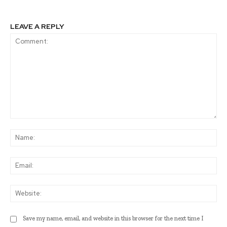
LEAVE A REPLY
Comment:
Na
Ema
Web
Save my name, email, and website in this browser for the next time I