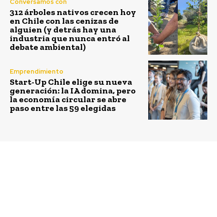
Conversamos con
312 árboles nativos crecen hoy
en Chile con las cenizas de
alguien (y detrás hay una
industria que nunca entró al
debate ambiental)
Emprendimiento
Start-Up Chile elige su nueva
generación: la IA domina, pero
la economía circular se abre
paso entre las 59 elegidas
Previous article
Next article
CGE firma compromiso
Cuatro proyectos
público-privado para
apoyados por
impulsar
OpenBeauchef se
electromovilidad
adjudicaron Capital
Semilla de Corfo