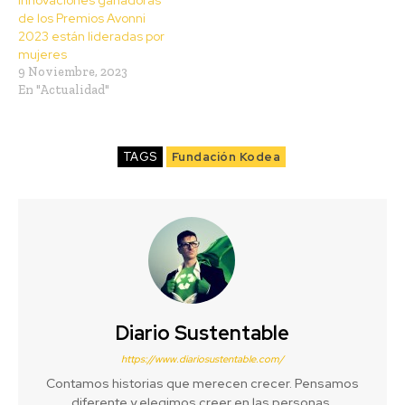
de los Premios Avonni
2023 están lideradas por
mujeres
9 Noviembre, 2023
En "Actualidad"
TAGS
Fundación Kodea
Diario Sustentable
https://www.diariosustentable.com/
Contamos historias que merecen crecer. Pensamos
diferente y elegimos creer en las personas,