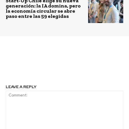
Start-Up Chile elige su nueva
generación: la IA domina, pero
la economía circular se abre
paso entre las 59 elegidas
Previous article
Next article
Tecnología en una
Premios Scotiabank a
empresa ¿inversión o
Jóvenes Voluntarios
gasto?
2018
LEAVE A REPLY