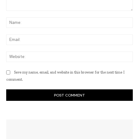
Comment:
Na
Ema
Web
Save my name, email, and website in this browser for the next time I
comment.