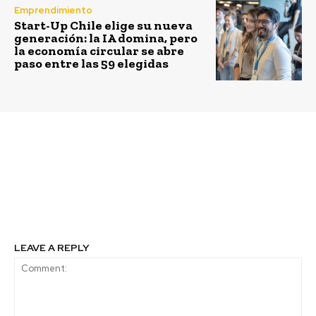
Emprendimiento
Start-Up Chile elige su nueva
generación: la IA domina, pero
la economía circular se abre
paso entre las 59 elegidas
Previous article
Next article
Tres proyectos para
Desafío Levantemos
mejorar la calidad de
Chile se compromete a
vida de los adultos
construir dos escuelas
mayores
rurales en La Araucanía
LEAVE A REPLY