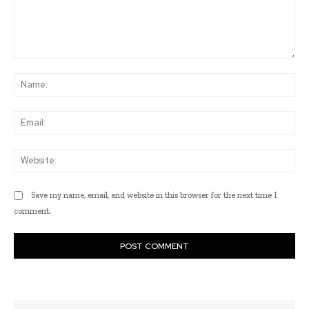
Comment:
Na
Ema
Web
Save my name, email, and website in this browser for the next time I
comment.