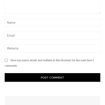
Comment:
Na
Ema
Web
Save my name, email, and website in this browser for the next time I
comment.