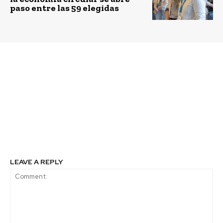
paso entre las 59 elegidas
Previous article
Next article
Programa Chile –
Centro de
Canadá, Reciclo
Investigación e
Orgánicos, anuncia el
Innovación de Viña
apoyo técnico y
Concha y Toro junto a
financiero para el
socios estratégicos
Municipio de
presentan el genoma
Talcahuano.
del Carmenere
LEAVE A REPLY