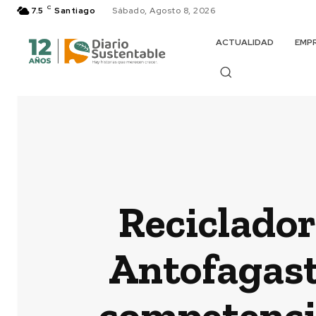
C
7.5
Santiago
Sábado, Agosto 8, 2026
ACTUALIDAD
EMP
Reciclador
Antofagast
competencia