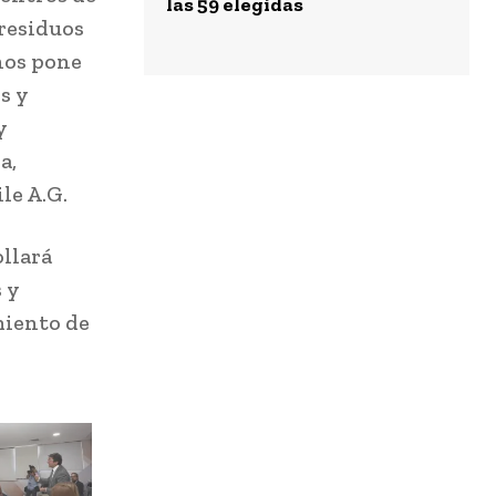
las 59 elegidas
 residuos
 nos pone
s y
y
a,
le A.G.
ollará
 y
miento de