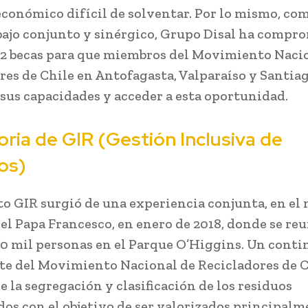
económico difícil de solventar. Por lo mismo, co
bajo conjunto y sinérgico, Grupo Disal ha compr
32 becas para que miembros del Movimiento Naci
res de Chile en Antofagasta, Valparaíso y Santia
r sus capacidades y acceder a esta oportunidad.
oria de GIR (Gestión Inclusiva de
os)
to GIR surgió de una experiencia conjunta, en el
 del Papa Francesco, en enero de 2018, donde se re
0 mil personas en el Parque O’Higgins. Un cont
e del Movimiento Nacional de Recicladores de C
e la segregación y clasificación de los residuos
dos con el objetivo de ser valorizados principalm