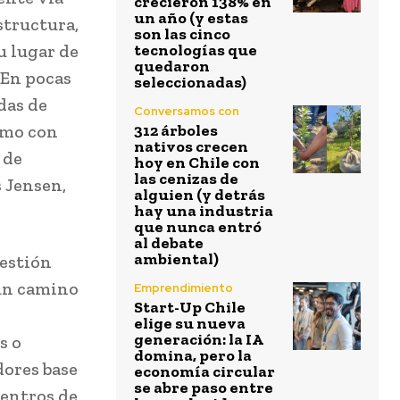
crecieron 138% en
un año (y estas
structura,
son las cinco
u lugar de
tecnologías que
quedaron
 En pocas
seleccionadas)
das de
Conversamos con
smo con
312 árboles
nativos crecen
 de
hoy en Chile con
las cenizas de
s Jensen,
alguien (y detrás
hay una industria
que nunca entró
al debate
ambiental)
gestión
 un camino
Emprendimiento
Start-Up Chile
elige su nueva
generación: la IA
s o
domina, pero la
dores base
economía circular
se abre paso entre
centros de