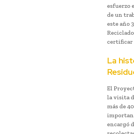
esfuerzo 
de un tra
este año 
Reciclado
certifica
La hist
Residu
El Proyec
la visita
más de 40
important
encargó d
recolecta