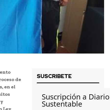
iento
SUSCRIBETE
roceso de
, en el
sitos
Suscripción a Diario
 y
Sustentable
o Ley