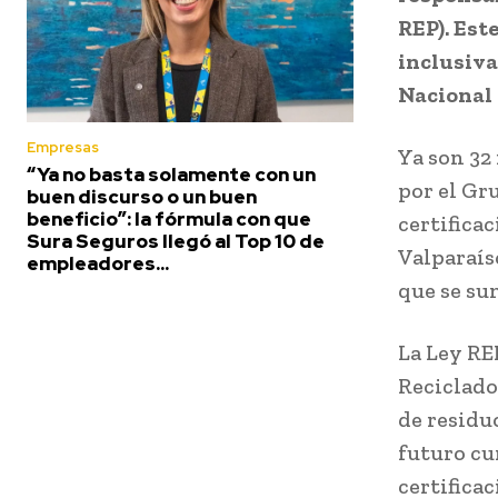
REP). Est
inclusiva
Nacional 
Empresas
Ya son 32 
“Ya no basta solamente con un
por el Gr
buen discurso o un buen
beneficio”: la fórmula con que
certifica
Sura Seguros llegó al Top 10 de
Valparaís
empleadores...
que se su
La Ley RE
Reciclado
de residuo
futuro cu
certifica