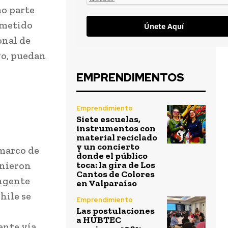
mo parte
ometido
Únete Aquí
onal de
go, puedan
EMPRENDIMENTOS
Emprendimiento
Siete escuelas,
instrumentos con
material reciclado
y un concierto
 marco de
donde el público
unieron
toca: la gira de Los
Cantos de Colores
ingente
en Valparaíso
hile se
Emprendimiento
Las postulaciones
a HUBTEC
ente vía