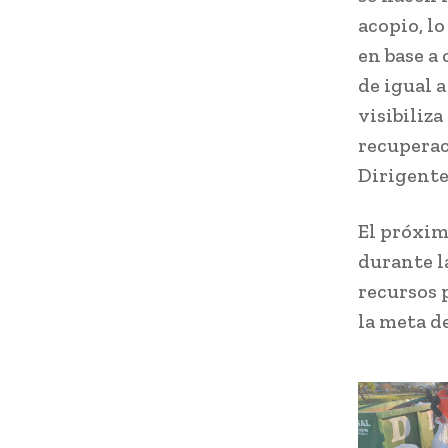
acopio, lo
en base a 
de igual a
visibiliz
recuperac
Dirigente
El próximo
durante l
recursos 
la meta de