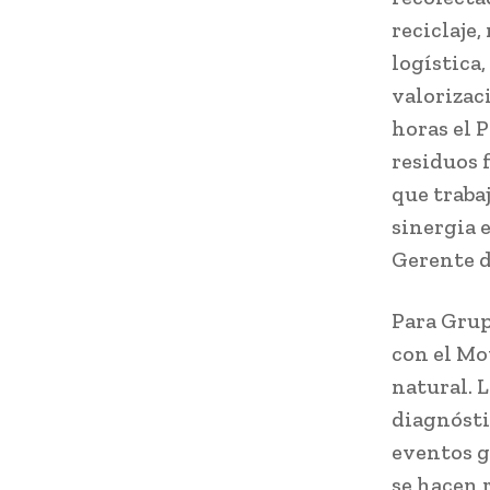
reciclaje
logística
valorizac
horas el 
residuos 
que traba
sinergia e
Gerente d
Para Grup
con el Mo
natural. 
diagnósti
eventos g
se hacen 