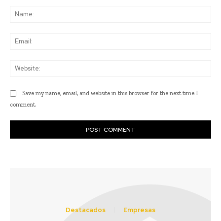
Comment:
Na
Ema
Web
Save my name, email, and website in this browser for the next time I
comment.