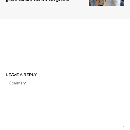
Previous article
Next article
Ley de convivencia
Más de 30 mil vecinos
vial ¿la carreta por
en el Plan de
delante?
Relacionamiento de
CGE
LEAVE A REPLY