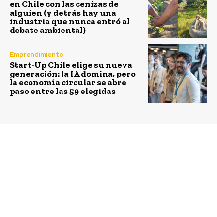
en Chile con las cenizas de
alguien (y detrás hay una
industria que nunca entró al
debate ambiental)
Emprendimiento
Start-Up Chile elige su nueva
generación: la IA domina, pero
la economía circular se abre
paso entre las 59 elegidas
Previous article
Next article
Con cerca de 100
Más de mil puestos de
voluntarios de
trabajo ofrecerá la
distintas empresas,
primera “Feria Virtual
Fundación
Migrante” en Chile
Reforestemos finalizó la
temporada de
reforestación 2018 con