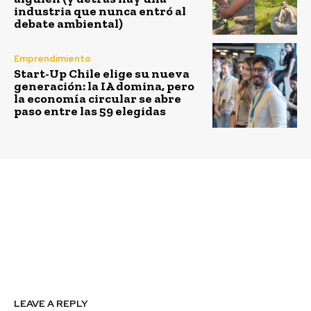
industria que nunca entró al
debate ambiental)
Emprendimiento
Start-Up Chile elige su nueva
generación: la IA domina, pero
la economía circular se abre
paso entre las 59 elegidas
Previous article
Next article
Municipalidad de
VSPT Wine Group es
Santiago promueve el
reconocido como Líder
reciclaje de
en Implementación de
electrónicos a través de
Energías Renovables
esculturas de Chilenter
LEAVE A REPLY