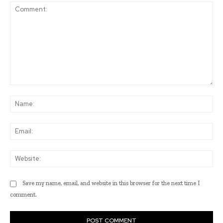
Comment:
Na
Ema
Web
Save my name, email, and website in this browser for the next time I
comment.