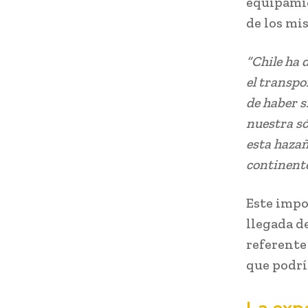
equipamie
de los mi
“Chile ha 
el transpo
de haber s
nuestra só
esta hazañ
continente
Este impo
llegada d
referente
que podría