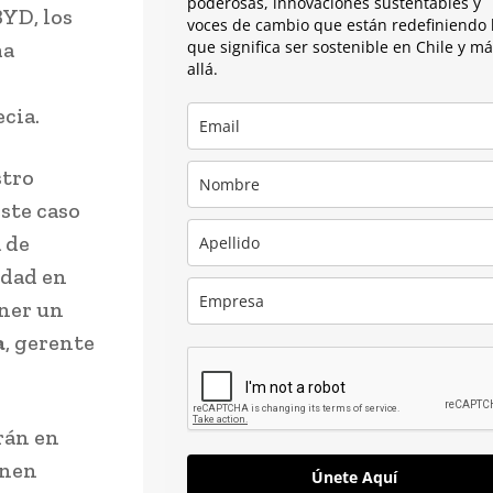
poderosas, innovaciones sustentables y
BYD, los
voces de cambio que están redefiniendo 
ma
que significa ser sostenible en Chile y m
allá.
cia.
stro
ste caso
 de
idad en
ener un
a
, gerente
rán en
enen
Únete Aquí