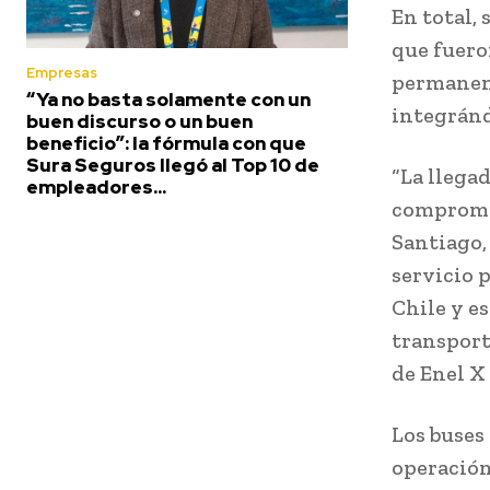
En total,
que fuero
Empresas
permanent
“Ya no basta solamente con un
integránd
buen discurso o un buen
beneficio”: la fórmula con que
Sura Seguros llegó al Top 10 de
“La llega
empleadores...
compromis
Santiago,
servicio 
Chile y e
transport
de Enel X 
Los buses
operación