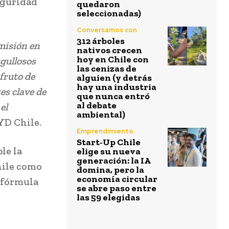
eguridad
quedaron
seleccionadas)
Conversamos con
312 árboles
emisión en
nativos crecen
hoy en Chile con
gullosos
las cenizas de
 fruto de
alguien (y detrás
hay una industria
es clave de
que nunca entró
al debate
el
ambiental)
YD Chile.
Emprendimiento
Start-Up Chile
le la
elige su nueva
generación: la IA
hile como
domina, pero la
economía circular
 fórmula
se abre paso entre
las 59 elegidas