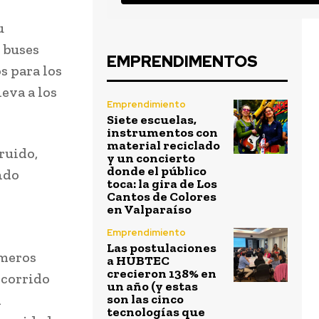
u
 buses
EMPRENDIMENTOS
s para los
leva a los
Emprendimiento
Siete escuelas,
instrumentos con
material reciclado
 ruido,
y un concierto
donde el público
ndo
toca: la gira de Los
Cantos de Colores
en Valparaíso
Emprendimiento
Las postulaciones
imeros
a HUBTEC
crecieron 138% en
ecorrido
un año (y estas
l
son las cinco
tecnologías que