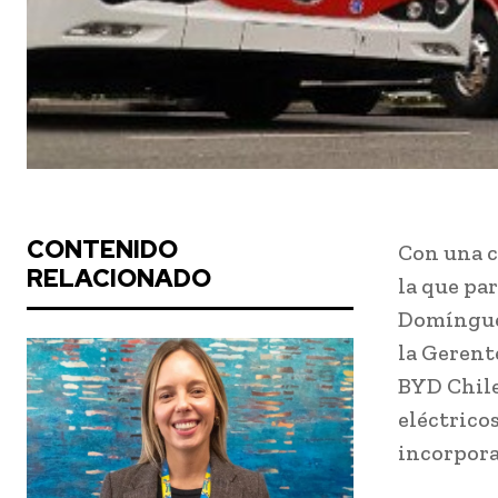
CONTENIDO
Con una c
RELACIONADO
la que par
Domínguez
la Gerent
BYD Chile
eléctrico
incorpora