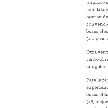
impacto e
constituy
operación
convencio
buses eléc
300 pesos
Otra venta
tanto al 
amigable 
Para la f
experienc
buses elé
516, mejo