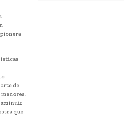
s
on
 pionera
ísticas
to
parte de
s menores.
disminuir
estra que