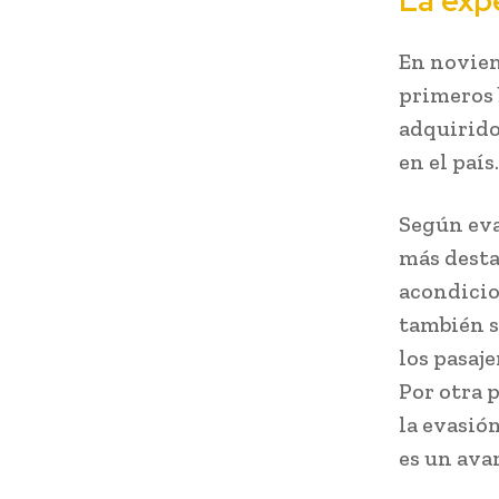
La expe
En noviem
primeros 
adquirido
en el país.
Según eva
más desta
acondicio
también s
los pasaj
Por otra 
la evasión
es un ava