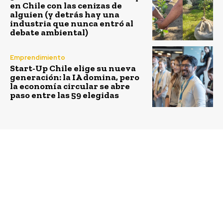
en Chile con las cenizas de
alguien (y detrás hay una
industria que nunca entró al
debate ambiental)
Emprendimiento
Start-Up Chile elige su nueva
generación: la IA domina, pero
la economía circular se abre
paso entre las 59 elegidas
Previous article
Next article
Ministro y
Premio Nobel de
subsecretarios
Química, Mario Molina,
prepararon el plato de
conversó sobre cambio
Chile
climático con
estudiantes de
Peñalolén en bus 100%
eléctrico