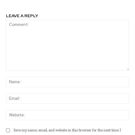
LEAVE A REPLY
Comment:
Na
Ema
Web
Save my name, email, and website in this browser for the next time I