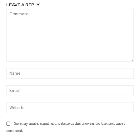
LEAVE A REPLY
Comment:
Na
Ema
Web
Save my name, email, and website in this browser for the next time I
comment.