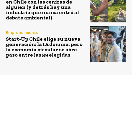
en Chile con las cenizas de
alguien (y detrás hay una
industria que nunca entró al
debate ambiental)
Emprendimiento
Start-Up Chile elige su nueva
generación: la IA domina, pero
la economía circular se abre
paso entre las 59 elegidas
Previous article
Next article
Caleta Tortel tendrá
Agricultura del
nuevo alcantarillado
reciclaje permitirá
gracias a proyecto
alimentar a las grandes
impulsado por
ciudades
científicos