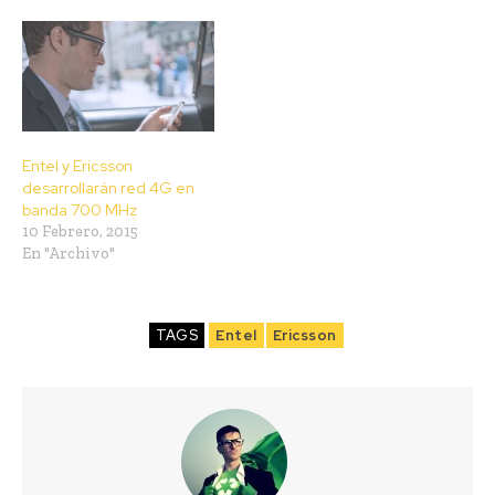
Entel y Ericsson
desarrollarán red 4G en
banda 700 MHz
10 Febrero, 2015
En "Archivo"
TAGS
Entel
Ericsson