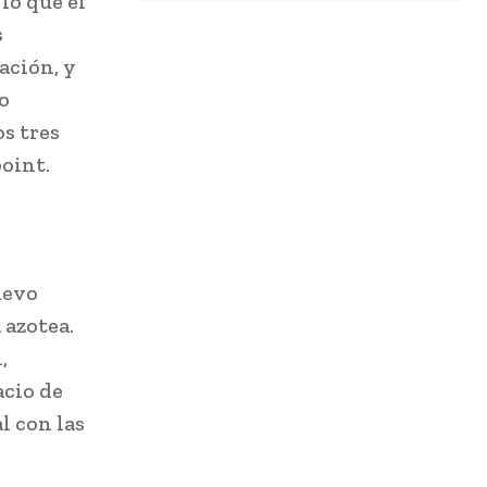
lo que el
s
ación, y
o
os tres
oint.
uevo
 azotea.
,
acio de
l con las