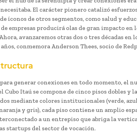
Ser el hub de la serendipia y crear conexiones era 
necesitaba. El carácter pionero catalizó esfuerzo
 de íconos de otros segmentos, como salud y educ
 de empresas producirá olas de gran impacto en l
 Ahora, avanzaremos otras dos o tres décadas en l
años, conmemora Anderson Thees, socio de Redp
structura
para generar conexiones en todo momento, el n
el Cubo Itaú se compone de cinco pisos dobles y la
ados mediante colores institucionales (verde, azul
 naranja y gris), cada piso contiene un amplio esp
nterconectado a un entrepiso que abriga la vertica
as startups del sector de vocación.