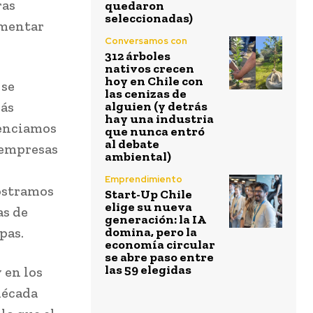
ras
quedaron
seleccionadas)
omentar
Conversamos con
312 árboles
nativos crecen
hoy en Chile con
 se
las cenizas de
más
alguien (y detrás
hay una industria
tenciamos
que nunca entró
al debate
 empresas
ambiental)
Emprendimiento
ostramos
Start-Up Chile
elige su nueva
as de
generación: la IA
pas.
domina, pero la
economía circular
se abre paso entre
las 59 elegidas
 en los
década