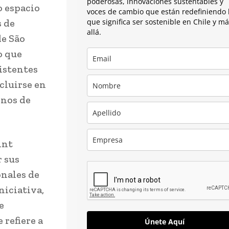
poderosas, innovaciones sustentables y
 espacio
voces de cambio que están redefiniendo 
s de
que significa ser sostenible en Chile y m
allá.
de São
o que
istentes
ncluirse en
inos de
int
r sus
onales de
niciativa,
e
 refiere a
Únete Aquí