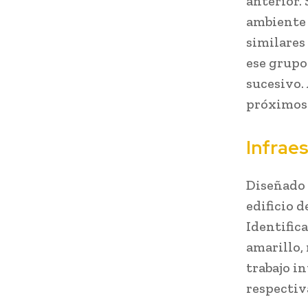
anterior. 
ambiente 
similares
ese grupo
sucesivo.
próximos 
Infrae
Diseñado 
edificio d
Identific
amarillo,
trabajo i
respectiv