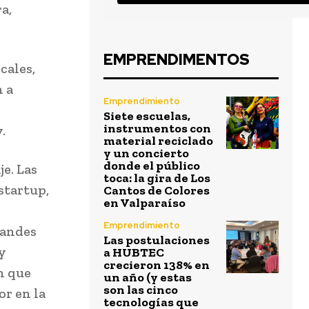
a,
EMPRENDIMENTOS
cales,
 a
Emprendimiento
Siete escuelas,
instrumentos con
.
material reciclado
y un concierto
donde el público
je. Las
toca: la gira de Los
startup,
Cantos de Colores
en Valparaíso
Emprendimiento
randes
Las postulaciones
y
a HUBTEC
crecieron 138% en
n que
un año (y estas
son las cinco
or en la
tecnologías que