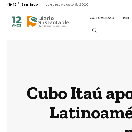
C
13
Santiago
Jueves, Agosto 6, 2026
ACTUALIDAD
EMP
Cubo Itaú ap
Latinoamér