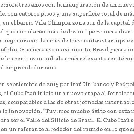
mora tres años con la inauguración de un nuevo
e, con catorce pisos y una superficie total de má
 en el barrio Vila Olímpia, zona sur de la capital 
 el que circularán más de dos mil personas a diari
 negocios con las más de trescientas startups ex
afolio. Gracias a ese movimiento, Brasil pasa a i
de los centros mundiales más relevantes en térm
 al emprendedorismo.
n septiembre de 2015 por Itaú Unibanco y Redpo
 el Cubo Itaú inicia una nueva etapa al fortalece
as, comparables a las de otras jornadas internaci
 la innovación. “Tuvimos mucho éxito con esta i
ra ser el Valle del Silicio de Brasil. El Cubo Itaú s
 en un referente alrededor del mundo en lo que se