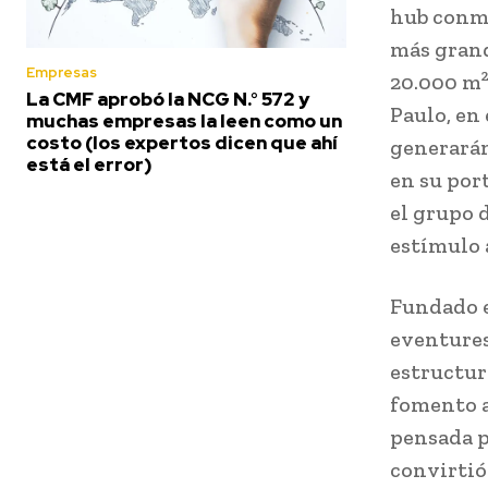
hub conme
más grand
Empresas
20.000 m²,
La CMF aprobó la NCG N.° 572 y
Paulo, en
muchas empresas la leen como un
costo (los expertos dicen que ahí
generarán
está el error)
en su port
el grupo 
estímulo
Fundado e
eventures,
estructur
fomento a
pensada pa
convirtió