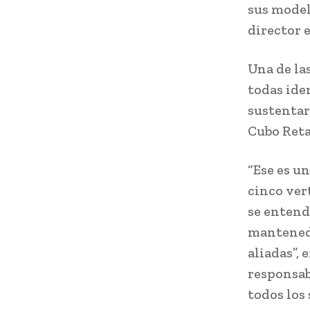
sus model
director 
Una de la
todas ide
sustentar
Cubo Reta
“Ese es un
cinco ver
se entend
mantenedo
aliadas”,
responsab
todos los