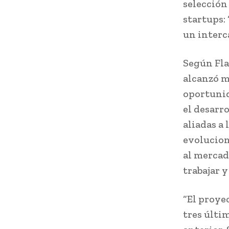
selección
startups:
un interc
Según Fla
alcanzó m
oportunid
el desarr
aliadas a 
evolucion
al mercad
trabajar y
“El proye
tres últi