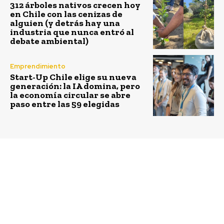
312 árboles nativos crecen hoy
en Chile con las cenizas de
alguien (y detrás hay una
industria que nunca entró al
debate ambiental)
Emprendimiento
Start-Up Chile elige su nueva
generación: la IA domina, pero
la economía circular se abre
paso entre las 59 elegidas
Previous article
Next article
La Protectora de la
Buenas prácticas de
Infancia anuncia
gobierno corporativos
colecta nacional 2018:
de las empresas más
“Yo me la juego por los
transadas recogerá
niños”
segunda versión de
encuesta “la voz del