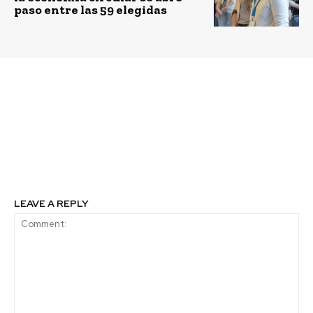
paso entre las 59 elegidas
Previous article
Next article
¿Por qué sube la
Red de Mentores UC en
sensación de
auxilio de
desigualdad en Chile?
emprendedores
Algunas respuestas del
PNUD en ICARE
LEAVE A REPLY