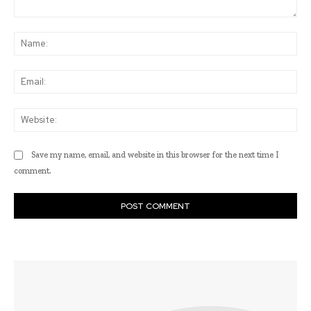
Comment:
Na
Ema
Web
Save my name, email, and website in this browser for the next time I
comment.