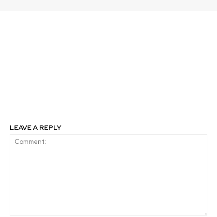
Previous article
Next article
Escolares investigan
El concurso Desafío
junto a científicos en
Infinito del
Laboratorios UTalca
Coordinador Eléctrico
Nacional realizó un
taller de ideas con
algunos de sus
participantes
LEAVE A REPLY