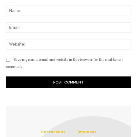
Comment:
Na
Ema
Web
Save my name, email, and website in this browser for the next time I
comment.