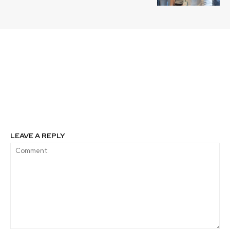
Previous article
Next article
Estudiantes de 11
WWF Chile destaca
regiones de Chile
anuncios ambientales
buscarán llevar sus
en cuenta pública de
proyectos hasta la
Presidente Piñera
Antártica
LEAVE A REPLY