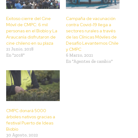
Exitoso cierre del Cine
Campaña de vacunación
Móvil de CMPC: 6 mil
contra Covid-19 llega a
personas en el Biobío y La
sectores rurales a través
Araucanía disfrutaron de
de las Clínicas Móviles de
cine chileno en su plaza
Desafío Levantemos Chile
21 Junio, 2018
y CMPC
En "2018"
6 Marzo, 2021
En "Agentes de cambio"
CMPC donará 5000
árboles nativos gracias a
festival Puerto de Ideas
Biobío
30 Agosto, 2022