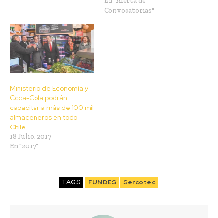
En "Alerta de
Convocatorias"
Ministerio de Economía y
Coca-Cola podrán
capacitar a más de 100 mil
almaceneros en todo
Chile
18 Julio, 2017
En "2017"
TAGS
FUNDES
Sercotec