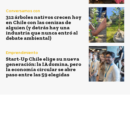
Conversamos con
312 árboles nativos crecen hoy
en Chile con las cenizas de
alguien (y detrás hay una
industria que nunca entró al
debate ambiental)
Emprendimiento
Start-Up Chile elige su nueva
generación: la IA domina, pero
la economía circular se abre
paso entre las 59 elegidas
Previous article
Next article
Tendencias en los
“Necesitamos aprender
nuevos espacios de
a administrar el recurso
trabajo
hídrico”