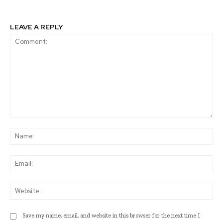
LEAVE A REPLY
Comment:
Na
Ema
Web
Save my name, email, and website in this browser for the next time I