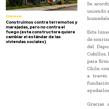
Se acordó
uniendo e
Empresas
humedales,
Construimos contra terremotos y
marejadas, pero no contra el
Este lune
fuego (esta constructora quiere
cambiar el estándar de las
de sonrisa
viviendas sociales)
del Depo
Cubillos,
para fir
Chile, con
a través
fundación
ayudarlos
Gracias 