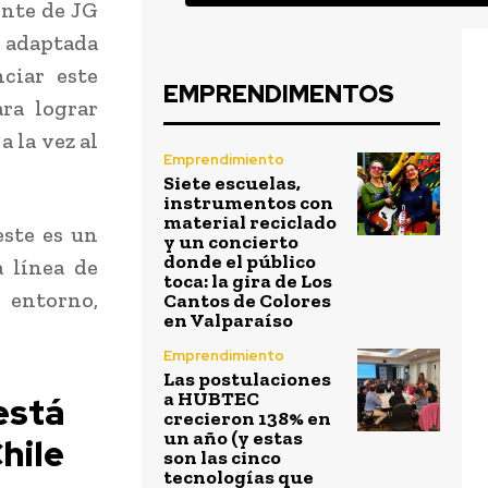
ente de JG
f adaptada
ciar este
EMPRENDIMENTOS
ara lograr
 la vez al
Emprendimiento
Siete escuelas,
instrumentos con
material reciclado
este es un
y un concierto
donde el público
 línea de
toca: la gira de Los
 entorno,
Cantos de Colores
en Valparaíso
Emprendimiento
Las postulaciones
a HUBTEC
está
crecieron 138% en
un año (y estas
hile
son las cinco
tecnologías que