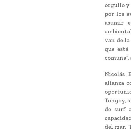
orgullo y
por los a
asumir e
ambiental
van de la
que está
comuna”, 
Nicolás B
alianza c
oportunid
Tongoy, si
de surf 
capacidad
del mar. 