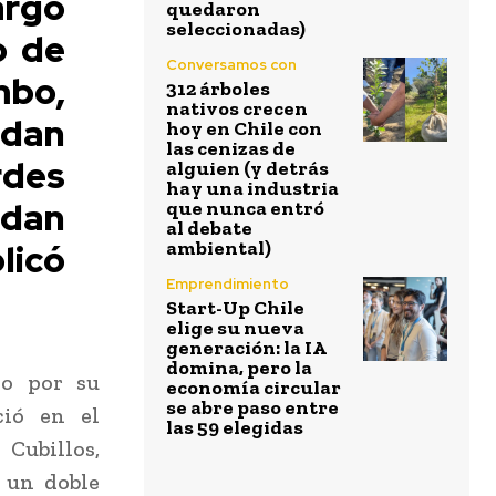
argo
quedaron
seleccionadas)
o de
Conversamos con
mbo,
312 árboles
nativos crecen
edan
hoy en Chile con
las cenizas de
rdes
alguien (y detrás
hay una industria
edan
que nunca entró
al debate
licó
ambiental)
Emprendimiento
Start-Up Chile
elige su nueva
generación: la IA
domina, pero la
do por su
economía circular
se abre paso entre
ció en el
las 59 elegidas
Cubillos,
 un doble