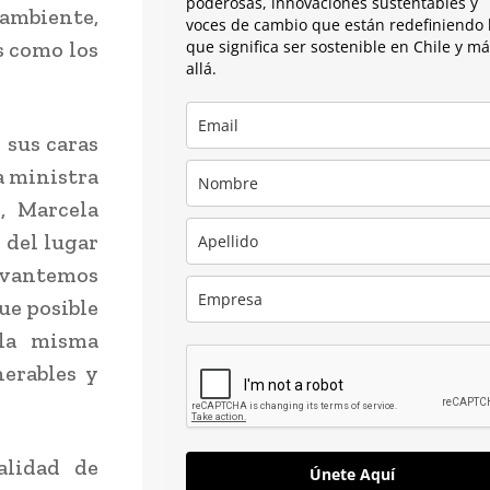
poderosas, innovaciones sustentables y
 ambiente,
voces de cambio que están redefiniendo 
s como los
que significa ser sostenible en Chile y m
allá.
 sus caras
la ministra
, Marcela
 del lugar
evantemos
fue posible
 la misma
nerables y
alidad de
Únete Aquí