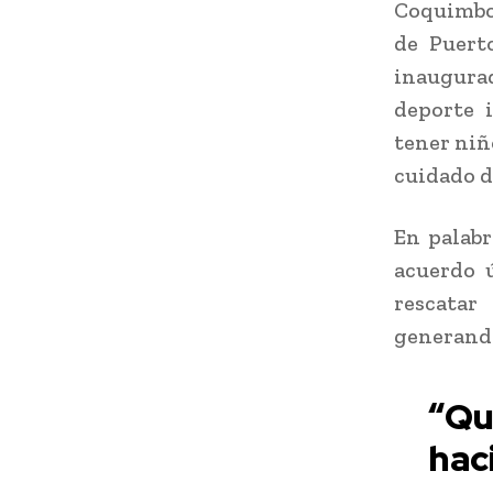
Coquimbo,
de Puerto
inaugura
deporte i
tener niñ
cuidado d
En palabr
acuerdo 
rescatar
generando
“Qu
hac