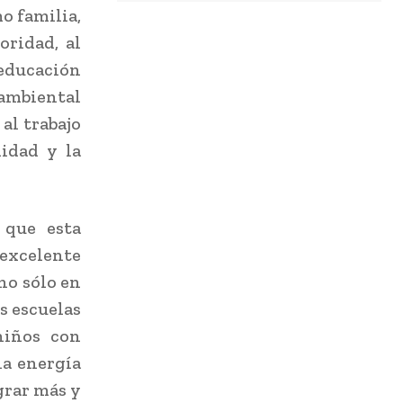
o familia,
oridad, al
educación
 ambiental
al trabajo
idad y la
ó que esta
 excelente
no sólo en
is escuelas
niños con
la energía
grar más y