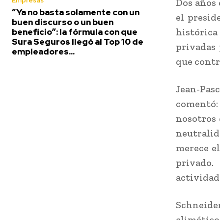
Empresas
Dos años 
“Ya no basta solamente con un
el presi
buen discurso o un buen
histórica
beneficio”: la fórmula con que
Sura Seguros llegó al Top 10 de
privadas 
empleadores...
que contr
Jean-Pas
comentó:
nosotros 
neutralid
merece el
privado.
actividad
Schneide
climático