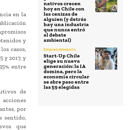
nativos crecen
hoy en Chile con
ncia en la
las cenizas de
alguien (y detrás
ublicación
hay una industria
que nunca entró
ompromisos
al debate
btenidos y
ambiental)
los casos,
Emprendimiento
Start-Up Chile
5 y 2017, y
elige su nueva
 35% entre
generación: la IA
domina, pero la
economía circular
se abre paso entre
las 59 elegidas
utivos de
 acciones
antes, por
e sentido,
uevos que