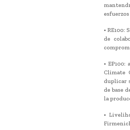
mantendr
esfuerzos
• RE100: 
de colab
compromis
• EP100: 
Climate 
duplicar 
de base d
la produc
• Liveli
Firmeni