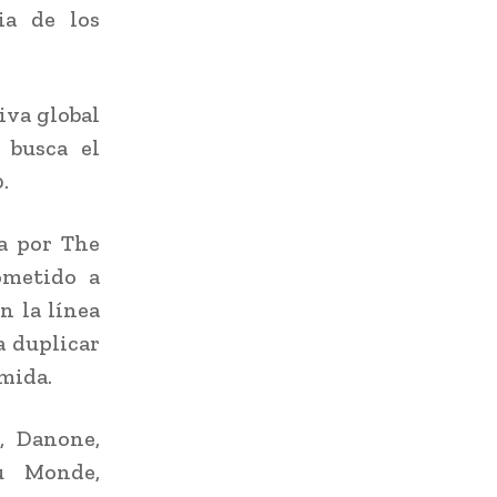
ia de los
tiva global
 busca el
.
da por The
ometido a
n la línea
a duplicar
mida.
, Danone,
u Monde,