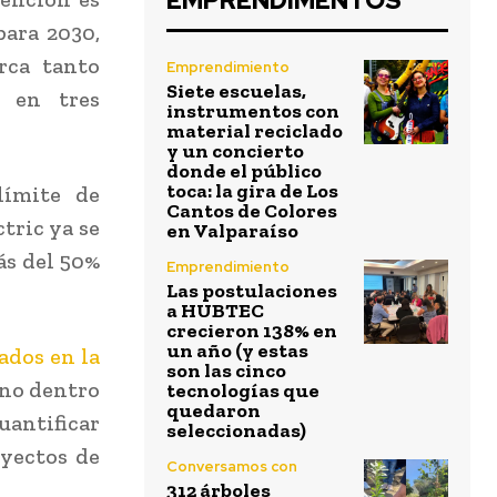
EMPRENDIMENTOS
para 2030,
rca tanto
Emprendimiento
Siete escuelas,
a en tres
instrumentos con
material reciclado
y un concierto
donde el público
toca: la gira de Los
límite de
Cantos de Colores
tric ya se
en Valparaíso
ás del 50%
Emprendimiento
Las postulaciones
a HUBTEC
crecieron 138% en
un año (y estas
ados en la
son las cinco
ono dentro
tecnologías que
quedaron
uantificar
seleccionadas)
oyectos de
Conversamos con
312 árboles