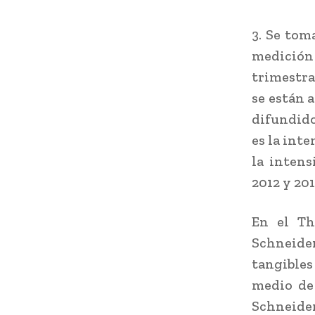
3. Se tom
medición 
trimestra
se están 
difundido
es la inte
la intens
2012 y 201
En el Th
Schneide
tangibles
medio de 
Schneide