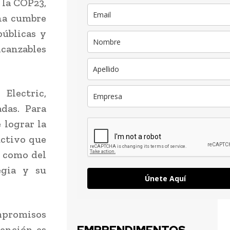
 la COP23,
na cumbre
públicas y
lcanzables
Electric,
das. Para
 lograr la
uctivo que
o como del
egia y su
Únete Aquí
mpromisos
tención es