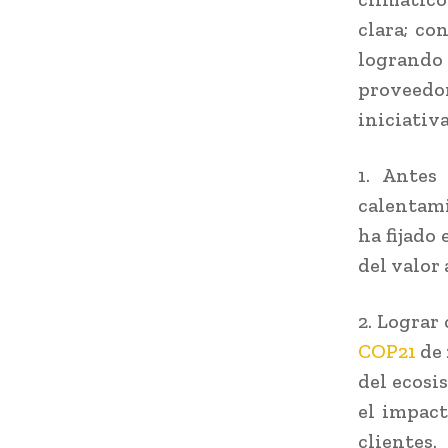
clara; co
logrando
proveedo
iniciativ
1. Antes
calentami
ha fijado
del valor
2. Lograr
COP21
de 
del ecosi
el impact
clientes.