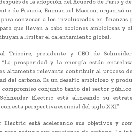
después de la adopción del Acuerdo de París y de
dente de Francia, Emmanuel Macron, organizó u
 para convocar a los involucrados en finanzas 
para que lleven a cabo acciones ambiciosas y a
ibuyan a limitar el calentamiento global.
cal Tricoire, presidente y CEO de Schneider 
 “La prosperidad y la energía están entrelaza
es altamente relevante contribuir al proceso de
ad del carbono. Es un desafío ambicioso y prod
 compromiso conjunto tanto del sector públic
 Schneider Electric está alineando su estrat
 con esta perspectiva esencial del siglo XXI”.
r Electric está acelerando sus objetivos y co
s para reducir sus emisiones de carbono. La in