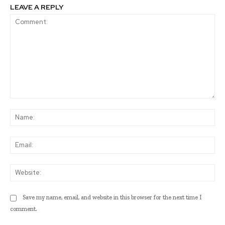
LEAVE A REPLY
Comment:
Na
Ema
Web
Save my name, email, and website in this browser for the next time I
comment.