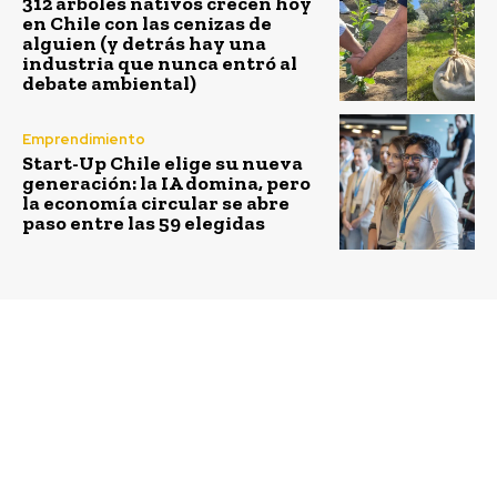
312 árboles nativos crecen hoy
en Chile con las cenizas de
alguien (y detrás hay una
industria que nunca entró al
debate ambiental)
Emprendimiento
Start-Up Chile elige su nueva
generación: la IA domina, pero
la economía circular se abre
paso entre las 59 elegidas
Previous article
Next article
Invitan a jóvenes a
Empresas SB realiza
descubrir sus talentos a
feria laboral para
través de la danza
personas con
contemporánea
discapacidad