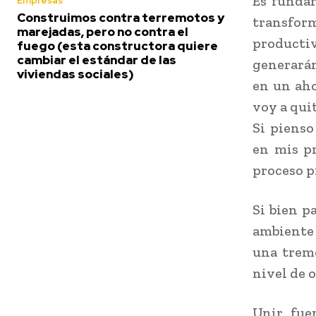
Es funda
Empresas
Construimos contra terremotos y
transform
marejadas, pero no contra el
product
fuego (esta constructora quiere
cambiar el estándar de las
generarán
viviendas sociales)
en un aho
voy a qui
Si pienso
en mis pr
proceso p
Si bien p
ambiente
una treme
nivel de 
Unir fue