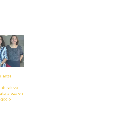
 lanza
Naturaleza
naturaleza en
egocio