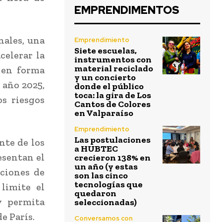
EMPRENDIMENTOS
nales, una
Emprendimiento
Siete escuelas,
celerar la
instrumentos con
material reciclado
 en forma
y un concierto
l año 2025,
donde el público
toca: la gira de Los
os riesgos
Cantos de Colores
en Valparaíso
Emprendimiento
Las postulaciones
nte de los
a HUBTEC
esentan el
crecieron 138% en
un año (y estas
iciones de
son las cinco
tecnologías que
limite el
quedaron
y permita
seleccionadas)
e París.
Conversamos con