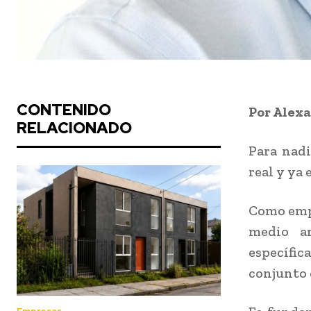
CONTENIDO
Por Alex
RELACIONADO
Para nadi
real y ya
Como empr
medio am
específic
conjunto 