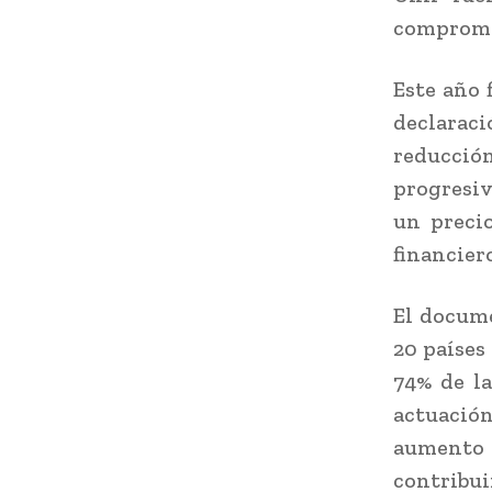
compromet
Este año 
declaraci
reducció
progresiva
un precio
financier
El docume
20 países
74% de la
actuació
aumento 
contribui