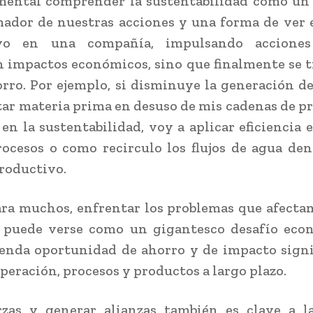
mental comprender la sustentabilidad como un
ador de nuestras acciones y una forma de ver 
ivo en una compañía, impulsando accione
 impactos económicos, sino que finalmente se 
rro. Por ejemplo, si disminuye la generación de
tar materia prima en desuso de mis cadenas de p
 en la sustentabilidad, voy a aplicar eficiencia 
ocesos o como recirculo los flujos de agua de
roductivo.
ara muchos, enfrentar los problemas que afecta
 puede verse como un gigantesco desafío econ
nda oportunidad de ahorro y de impacto signi
operación, procesos y productos a largo plazo.
rzas y generar alianzas también es clave a l