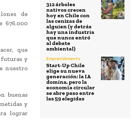
312 árboles
nativos crecen
llones de
hoy en Chile con
las cenizas de
e 676.000
alguien (y detrás
hay una industria
que nunca entró
al debate
ambiental)
acer, que
 futuras y
Emprendimiento
Start-Up Chile
de nuestro
elige su nueva
generación: la IA
domina, pero la
economía circular
se abre paso entre
on buenas
las 59 elegidas
metidas y
ra lograr