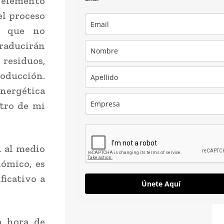
 elemento
el proceso
s que no
traducirán
 residuos,
roducción.
energética
ntro de mi
n al medio
ómico, es
ficativo a
Únete Aquí
a hora de