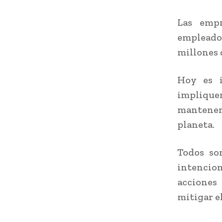
Las empr
empleado
millones 
Hoy es i
impliquen
mantener 
planeta.
Todos so
intencio
acciones
mitigar e